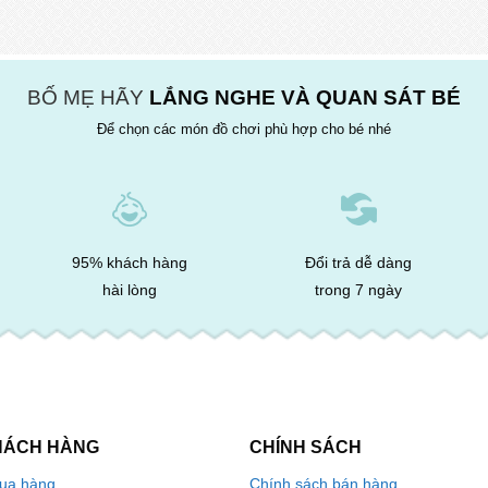
BỐ MẸ HÃY
LẮNG NGHE VÀ QUAN SÁT BÉ
Để chọn các món đồ chơi phù hợp cho bé nhé
95% khách hàng
Đổi trả dễ dàng
hài lòng
trong 7 ngày
HÁCH HÀNG
CHÍNH SÁCH
ua hàng
Chính sách bán hàng