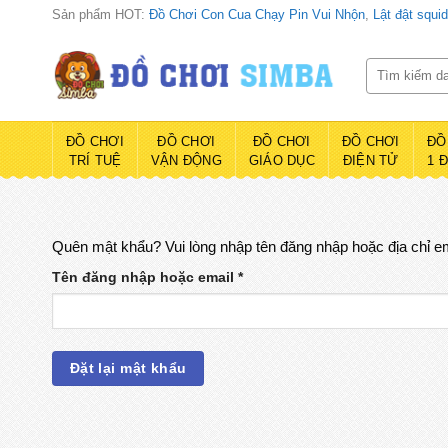
Bỏ
Sản phẩm HOT:
Đồ Chơi Con Cua Chạy Pin Vui Nhộn
,
Lật đật squi
qua
nội
Tìm
kiếm:
dung
ĐỒ CHƠI
ĐỒ CHƠI
ĐỒ CHƠI
ĐỒ CHƠI
ĐỒ
TRÍ TUỆ
VẬN ĐỘNG
GIÁO DỤC
ĐIỆN TỬ
1 
Quên mật khẩu? Vui lòng nhập tên đăng nhập hoặc địa chỉ em
Bắt
Tên đăng nhập hoặc email
*
buộc
Đặt lại mật khẩu