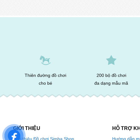
Thiên đường đồ chơi
200 bộ đồ chơi
cho bé
đa dạng mẫu mã
GIỚI THIỆU
HỖ TRỢ K
Hướng dẫn m
Giới thiệu Đồ chơi Simba Shop