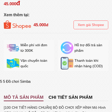
đ
45.000
Xem thêm tại:
45.000
đ
Xem giá Shopee
Miễn phí với đơn
Hỗ trợ đổi trả sản
từ 300K
phẩm
Vận chuyển toàn
Thanh toán khi
quốc
nhận hàng (COD)
5
5
Đồ chơi Simba
MÔ TẢ SẢN PHẨM
CHI TIẾT SẢN PHẨM
[100 CHI TIẾT-HÀNG CHUẨN] BỘ ĐỒ CHƠI XẾP HÌNH Mô Hình