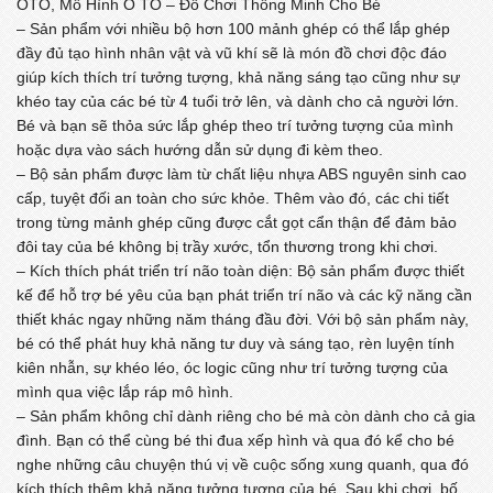
OTO, Mô Hình Ô TÔ – Đồ Chơi Thông Minh Cho Bé
– Sản phẩm với nhiều bộ hơn 100 mảnh ghép có thể lắp ghép
đầy đủ tạo hình nhân vật và vũ khí sẽ là món đồ chơi độc đáo
giúp kích thích trí tưởng tượng, khả năng sáng tạo cũng như sự
khéo tay của các bé từ 4 tuổi trở lên, và dành cho cả người lớn.
Bé và bạn sẽ thỏa sức lắp ghép theo trí tưởng tượng của mình
hoặc dựa vào sách hướng dẫn sử dụng đi kèm theo.
– Bộ sản phẩm được làm từ chất liệu nhựa ABS nguyên sinh cao
cấp, tuyệt đối an toàn cho sức khỏe. Thêm vào đó, các chi tiết
trong từng mảnh ghép cũng được cắt gọt cẩn thận để đảm bảo
đôi tay của bé không bị trầy xước, tổn thương trong khi chơi.
– Kích thích phát triển trí não toàn diện: Bộ sản phẩm được thiết
kế để hỗ trợ bé yêu của bạn phát triển trí não và các kỹ năng cần
thiết khác ngay những năm tháng đầu đời. Với bộ sản phẩm này,
bé có thể phát huy khả năng tư duy và sáng tạo, rèn luyện tính
kiên nhẫn, sự khéo léo, óc logic cũng như trí tưởng tượng của
mình qua việc lắp ráp mô hình.
– Sản phẩm không chỉ dành riêng cho bé mà còn dành cho cả gia
đình. Bạn có thể cùng bé thi đua xếp hình và qua đó kể cho bé
nghe những câu chuyện thú vị về cuộc sống xung quanh, qua đó
kích thích thêm khả năng tưởng tượng của bé. Sau khi chơi, bố