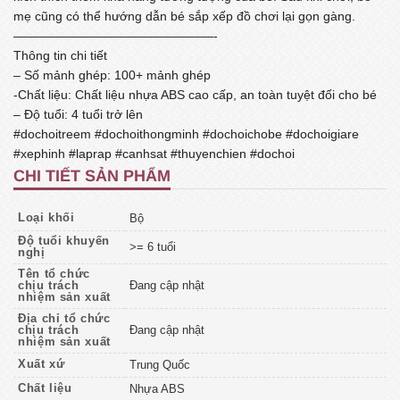
mẹ cũng có thể hướng dẫn bé sắp xếp đồ chơi lại gọn gàng.
————————————————-
Thông tin chi tiết
– Số mảnh ghép: 100+ mảnh ghép
-Chất liệu: Chất liệu nhựa ABS cao cấp, an toàn tuyệt đối cho bé
– Độ tuổi: 4 tuổi trở lên
#dochoitreem #dochoithongminh #dochoichobe #dochoigiare
#xephinh #laprap #canhsat #thuyenchien #dochoi
CHI TIẾT SẢN PHẨM
Loại khối
Bộ
Độ tuổi khuyến
>= 6 tuổi
nghị
Tên tổ chức
chịu trách
Đang cập nhật
nhiệm sản xuất
Địa chỉ tổ chức
chịu trách
Đang cập nhật
nhiệm sản xuất
Xuất xứ
Trung Quốc
Chất liệu
Nhựa ABS