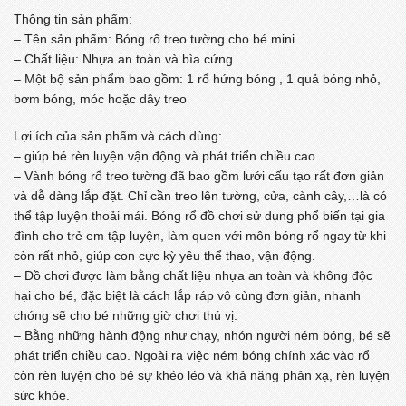
Thông tin sản phẩm:
– Tên sản phẩm: Bóng rổ treo tường cho bé mini
– Chất liệu: Nhựa an toàn và bìa cứng
– Một bộ sản phẩm bao gồm: 1 rổ hứng bóng , 1 quả bóng nhỏ,
bơm bóng, móc hoặc dây treo
Lợi ích của sản phẩm và cách dùng:
– giúp bé rèn luyện vận động và phát triển chiều cao.
– Vành bóng rổ treo tường đã bao gồm lưới cấu tạo rất đơn giản
và dễ dàng lắp đặt. Chỉ cần treo lên tường, cửa, cành cây,…là có
thể tập luyện thoải mái. Bóng rổ đồ chơi sử dụng phổ biến tại gia
đình cho trẻ em tập luyện, làm quen với môn bóng rổ ngay từ khi
còn rất nhỏ, giúp con cực kỳ yêu thể thao, vận động.
– Đồ chơi được làm bằng chất liệu nhựa an toàn và không độc
hại cho bé, đặc biệt là cách lắp ráp vô cùng đơn giản, nhanh
chóng sẽ cho bé những giờ chơi thú vị.
– Bằng những hành động như chạy, nhón người ném bóng, bé sẽ
phát triển chiều cao. Ngoài ra việc ném bóng chính xác vào rổ
còn rèn luyện cho bé sự khéo léo và khả năng phản xạ, rèn luyện
sức khỏe.