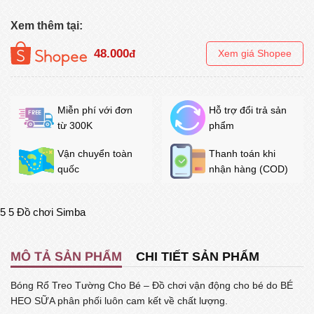
Xem thêm tại:
48.000
đ
Xem giá Shopee
Miễn phí với đơn
Hỗ trợ đổi trả sản
từ 300K
phẩm
Vận chuyển toàn
Thanh toán khi
quốc
nhận hàng (COD)
5
5
Đồ chơi Simba
MÔ TẢ SẢN PHẨM
CHI TIẾT SẢN PHẨM
Bóng Rổ Treo Tường Cho Bé – Đồ chơi vận động cho bé do BÉ
HEO SỮA phân phối luôn cam kết về chất lượng.