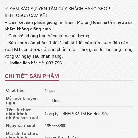
✅ ĐẢM BẢO SỰ YÊN TÂM CỦA KHÁCH HÀNG SHOP
BEHEOSUA CAM KẾT :
– Cam kết sản phẩm giống hình ảnh Mô tả (Hoàn lại tiền nếu sản
phẩm không giống hình
– Cam kết không bán hàng kém chất lượng
– Bảo hành sản phẩm 1 đổi 1 bất kì 1 lỗi nào liên quan đến sản
xuất KH đều được đổi sản phẩm mới. Thời gian đổi lại hàng trong
vòng 07 ngày sau nhận hàng.
– Hotline liên hệ: ****.603.796
CHI TIẾT SẢN PHẨM
Chất liệu
Nhựa
Độ tuổi khuyến
1 - 3 tuổi
nghị
Tên tổ chức
chịu trách
Công ty TNHH SX&TM Bé Heo Sữa
nhiệm sản xuất
Ngày sản xuất
1657558800
Địa chỉ tổ chức
chịu trách
Hoang Mai, Hà Nội