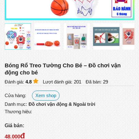
Bóng Rổ Treo Tường Cho Bé – Đồ chơi vận
động cho bé
Đánh giá:
4.8
Lượt đánh giá:
201
Đã bán:
29
Cửa hàng:
Xem shop
Danh mục:
Đồ chơi vận động & Ngoài trời
Thương hiệu:
Giá bán:
đ
48.000