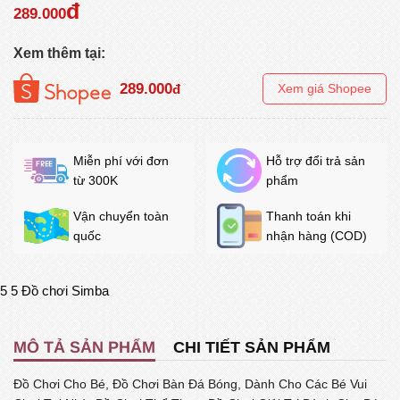
đ
289.000
Xem thêm tại:
289.000
đ
Xem giá Shopee
Miễn phí với đơn
Hỗ trợ đổi trả sản
từ 300K
phẩm
Vận chuyển toàn
Thanh toán khi
quốc
nhận hàng (COD)
5
5
Đồ chơi Simba
MÔ TẢ SẢN PHẨM
CHI TIẾT SẢN PHẨM
Đồ Chơi Cho Bé, Đồ Chơi Bàn Đá Bóng, Dành Cho Các Bé Vui