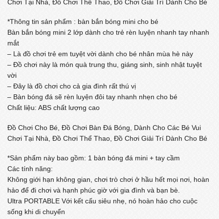
Chơi Tại Nhà, Đồ Chơi Thể Thao, Đồ Chơi Giải Trí Dành Cho Bé
*Thông tin sản phẩm : bàn bắn bóng mini cho bé
Bàn bắn bóng mini 2 lớp dành cho trẻ rèn luyện nhanh tay nhanh
mắt
– Là đồ chơi trẻ em tuyệt vời dành cho bé nhân mùa hè này
– Đồ chơi này là món quà trung thu, giáng sinh, sinh nhật tuyệt
vời
– Đây là đồ chơi cho cả gia đình rất thú vị
– Bàn bóng đá sẽ rèn luyện đôi tay nhanh nhẹn cho bé
Chất liệu: ABS chất lượng cao
Đồ Chơi Cho Bé, Đồ Chơi Bàn Đá Bóng, Dành Cho Các Bé Vui
Chơi Tại Nhà, Đồ Chơi Thể Thao, Đồ Chơi Giải Trí Dành Cho Bé
*Sản phẩm này bao gồm: 1 bàn bóng đá mini + tay cầm
Các tính năng:
Không giới hạn không gian, chơi trò chơi ở hầu hết mọi nơi, hoàn
hảo để đi chơi và hạnh phúc giờ với gia đình và bạn bè.
Ultra PORTABLE Với kết cấu siêu nhẹ, nó hoàn hảo cho cuộc
sống khi di chuyển