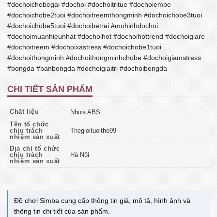
#dochoichobegai #dochoi #dochoitritue #dochoiembe
#dochoichobe2tuoi #dochoitreemthongminh #dochoichobe3tuoi
#dochoichobe5tuoi #dochoibetrai #mohinhdochoi
#dochoimuanhieunhat #dochoihot #dochoihottrend #dochoigiare
#dochoitreem #dochoixastress #dochoichobe1tuoi
#dochoithongminh #dochoithongminhchobe #dochoigiamstress
#bongda #banbongda #dochoigiaitri #dochoibongda
CHI TIẾT SẢN PHẨM
Chất liệu
Nhựa ABS
Tên tổ chức
chịu trách
Thegioituoitho99
nhiệm sản xuất
Địa chỉ tổ chức
chịu trách
Hà Nội
nhiệm sản xuất
Đồ chơi Simba cung cấp thông tin giá, mô tả, hình ảnh và
thông tin chi tiết của sản phẩm.