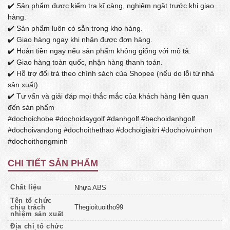
✔️ Sản phẩm được kiểm tra kĩ càng, nghiêm ngặt trước khi giao
hàng.
✔️ Sản phẩm luôn có sẵn trong kho hàng.
✔️ Giao hàng ngay khi nhận được đơn hàng.
✔️ Hoàn tiền ngay nếu sản phẩm không giống với mô tả.
✔️ Giao hàng toàn quốc, nhận hàng thanh toán.
✔️ Hỗ trợ đổi trả theo chính sách của Shopee (nếu do lỗi từ nhà
sản xuất)
✔️ Tư vấn và giải đáp mọi thắc mắc của khách hàng liên quan
đến sản phẩm
#dochoichobe #dochoidaygolf #danhgolf #bechoidanhgolf
#dochoivandong #dochoithethao #dochoigiaitri #dochoivuinhon
#dochoithongminh
CHI TIẾT SẢN PHẨM
Chất liệu
Nhựa ABS
Tên tổ chức
chịu trách
Thegioituoitho99
nhiệm sản xuất
Địa chỉ tổ chức