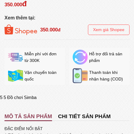
đ
350.000
Xem thêm tại:
350.000
đ
Xem giá Shopee
Miễn phí với đơn
Hỗ trợ đổi trả sản
từ 300K
phẩm
Vận chuyển toàn
Thanh toán khi
quốc
nhận hàng (COD)
5
5
Đồ chơi Simba
MÔ TẢ SẢN PHẨM
CHI TIẾT SẢN PHẨM
ĐẶC ĐIỂM NỔI BẬT