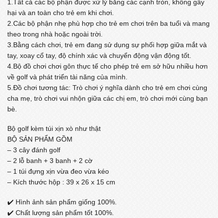
1.Tất cả các bộ phận được xử lý bằng các cạnh tròn, không gây
hại và an toàn cho trẻ em khi chơi.
2.Các bộ phận nhẹ phù hợp cho trẻ em chơi trên ba tuổi và mang
theo trong nhà hoặc ngoài trời.
3.Bằng cách chơi, trẻ em đang sử dụng sự phối hợp giữa mắt và
tay, xoay cổ tay, độ chính xác và chuyển động vận động tốt.
4.Bộ đồ chơi chơi gôn thực tế cho phép trẻ em sở hữu nhiều hơn
về golf và phát triển tài năng của mình.
5.Đồ chơi tương tác: Trò chơi ý nghĩa dành cho trẻ em chơi cùng
cha mẹ, trò chơi vui nhộn giữa các chị em, trò chơi mới cùng bạn
bè.
Bộ golf kèm túi xịn xò như thật
BỘ SẢN PHẨM GỒM
– 3 cây đánh golf
– 2 lỗ banh + 3 banh + 2 cờ
– 1 túi đựng xịn vừa đeo vừa kéo
– Kích thước hộp : 39 x 26 x 15 cm
✔️ Hình ảnh sản phẩm giống 100%.
✔️ Chất lượng sản phẩm tốt 100%.