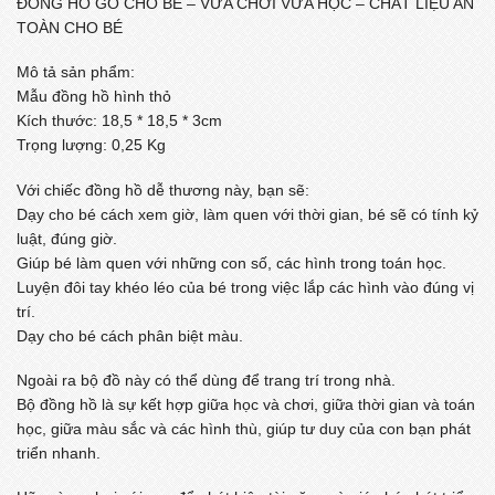
ĐỒNG HỒ GỖ CHO BÉ – VỪA CHƠI VỪA HỌC – CHẤT LIỆU AN
TOÀN CHO BÉ
Mô tả sản phẩm:
Mẫu đồng hồ hình thỏ
Kích thước: 18,5 * 18,5 * 3cm
Trọng lượng: 0,25 Kg
Với chiếc đồng hồ dễ thương này, bạn sẽ:
Dạy cho bé cách xem giờ, làm quen với thời gian, bé sẽ có tính kỷ
luật, đúng giờ.
Giúp bé làm quen với những con số, các hình trong toán học.
Luyện đôi tay khéo léo của bé trong việc lắp các hình vào đúng vị
trí.
Dạy cho bé cách phân biệt màu.
Ngoài ra bộ đồ này có thể dùng để trang trí trong nhà.
Bộ đồng hồ là sự kết hợp giữa học và chơi, giữa thời gian và toán
học, giữa màu sắc và các hình thù, giúp tư duy của con bạn phát
triển nhanh.