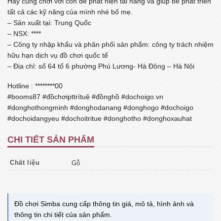
Hãy cùng chơi với con để phát hiện tài năng và giúp bé phát triển
tất cả các kỹ năng của mình nhé bố mẹ.
– Sản xuất tại: Trung Quốc
– NSX: ****
– Công ty nhập khẩu và phân phối sản phẩm: công ty trách nhiệm
hữu hạn dịch vụ đồ chơi quốc tế
– Địa chỉ: số 64 tổ 6 phường Phú Lương- Hà Đông – Hà Nội
Hotline : ********00
#booms87 #đồchơipttrítuệ #đồnghồ #dochoigo.vn
#donghothongminh #donghodanang #donghogo #dochoigo
#dochoidangyeu #dochoitritue #donghotho #donghoxauhat
CHI TIẾT SẢN PHẨM
Chất liệu
Gỗ
Đồ chơi Simba cung cấp thông tin giá, mô tả, hình ảnh và
thông tin chi tiết của sản phẩm.