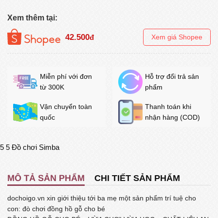
Xem thêm tại:
42.500
đ
Xem giá Shopee
Miễn phí với đơn
Hỗ trợ đổi trả sản
từ 300K
phẩm
Vận chuyển toàn
Thanh toán khi
quốc
nhận hàng (COD)
5
5
Đồ chơi Simba
MÔ TẢ SẢN PHẨM
CHI TIẾT SẢN PHẨM
dochoigo.vn xin giới thiệu tới ba mẹ một sản phẩm trí tuệ cho
con: đò chơi đồng hồ gỗ cho bé