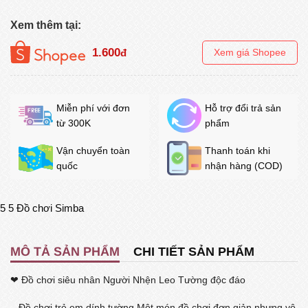
Xem thêm tại:
1.600
đ
Xem giá Shopee
Miễn phí với đơn
Hỗ trợ đổi trả sản
từ 300K
phẩm
Vận chuyển toàn
Thanh toán khi
quốc
nhận hàng (COD)
5
5
Đồ chơi Simba
MÔ TẢ SẢN PHẨM
CHI TIẾT SẢN PHẨM
❤ Đồ chơi siêu nhân Người Nhện Leo Tường độc đáo
– Đồ chơi trẻ em dính tường Một món đồ chơi đơn giản nhưng vô