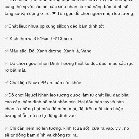
cùng thú vị với các bé, các siêu nhân có khả năng bám dính sẽ
tăng sự vận động ở trẻ. ❤ Tên gọi: đồ chơi người nhện leo tường.
✅Chất liệu: nhựa pp cùng silicon dẻo bám dính tốt
✅ Kích thước: 3.5*9cm / 6*13.5cm
✅ Màu sắc: Đỏ, Xanh dương, Xanh lá, Vàng
✅ Đồ chơi người nhện Dính Tường thiết kế độc đáo, màu sắc rực
rỡ bắt mắt.
✅ Chất liệu Nhựa PP an toàn sức khỏe.
✅Đồ chơi Người Nhện leo tường được làm từ chất liệu đặc biệt
cao cấp, bám dính bề mặt nhẵn mịn. Hai đầu bàn tay và bàn
chân là những hạt màu đỏ mềm mại, đặt trên mặt kính hoặc
tường nhẵn, nó sẽ tự động dính vào.
✅ Chỉ cần ném nó lên tường, kính (cửa sổ), cửa ra vào, v.v., nó
sẽ tự động bám dính và không rơi ra.