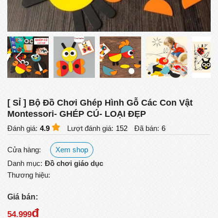
[ SỈ ] Bộ Đồ Chơi Ghép Hình Gỗ Các Con Vật
Montessori- GHÉP CÚ- LOẠI ĐẸP
Đánh giá:
4.9
Lượt đánh giá:
152
Đã bán:
6
Cửa hàng:
Xem shop
Danh mục:
Đồ chơi giáo dục
Thương hiệu:
Giá bán:
đ
54.999