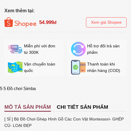
Xem thêm tại:
54.999
đ
Xem giá Shopee
Miễn phí với đơn
Hỗ trợ đổi trả sản
từ 300K
phẩm
Vận chuyển toàn
Thanh toán khi
quốc
nhận hàng (COD)
5
5
Đồ chơi Simba
MÔ TẢ SẢN PHẨM
CHI TIẾT SẢN PHẨM
[ SỈ ] Bộ Đồ Chơi Ghép Hình Gỗ Các Con Vật Montessori- GHÉP
CÚ- LOẠI ĐẸP