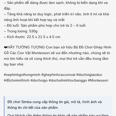
– Sản phẩm dễ dàng được làm sạch, không bị biến dạng khi va
đập.
– Tăng khả năng tư duy logic, phát triển trí não, tính tỉ mỉ và khả
năng linh hoạt khi kết hợp tay và mắt
– Độ tuổi: Sản phẩm phù hợp cho trẻ từ 2 – 6 tuổi
– Trọng lượng: 530g
– Kích thước: 22.5 x 21.5 x 4.5 cm
❤️HÃY TƯỞNG TƯỢNG Con bạn sở hữu Bộ Đồ Chơi Ghép Hình
Gỗ Các Con Vật Montessori sẽ vui đến nhường nào, chúng sẽ tò
mò tìm hiểu và vô cùng thích thú, mọi thứ trẻ cần đều trong tầm
tay bạn nhé.
#xephinhgothongminh #ghephinhcacconvat #dochoigiaoduc
#đồchơimôhình #dochoigo #dochoihinhhocbanggo #Montessori
Đồ chơi Simba cung cấp thông tin giá, mô tả, hình ảnh và
thông tin chi tiết của sản phẩm.
Quý khách cần thêm thông tin khác về sản phẩm này vui lòng