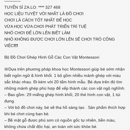
————
TUYỂN SỈ ZA.LO: **** 327 468
HỌC LIỆU TUYỆT VỜI NHẤT LÀ ĐỒ CHƠI
CHƠI LÀ CÁCH TỐT NHẤT ĐỂ HỌC
VỪA HỌC VỪA CHƠI PHÁT TRIỂN TRÍ TUỆ
NHỎ CHƠI ĐỂ LỚN LÊN BIẾT LÀM
NHỎ KHÔNG ĐƯỢC CHƠI LỚN LÊN SẼ CHƠI TRÒ CÔNG
VIỆC❗❗❗
Bộ Đồ Chơi Ghép Hình Gỗ Các Con Vật Montessori
📛Dựa trên phương pháp khoa học Montessori giúp bé sớm nhận
biết ngôn ngữ & hình khối. 1 bộ gồm nhiều mảnh ghép với màu
sắc khác nhau. Đi kèm với 20 tấm hình mẫu. Bé dựa trên đó tìm
những mảnh ghép phù hợp để xếp thành các con vật ngộ nghĩnh.
– Bao gồm: 29 miếng ghép hình khối, 20 thẻ hình con vật, 1 túi
đựng.
– Với bộ đồ chơi này, bé sẽ tha hồ sáng tạo . Sản phẩm thích hợp
khi bé chơi cùng bạn bè.
– Bề mặt gỗ được phủ sơn có nguồn gốc tự nhiên, bền màu,
không chứa chất độc hại, an toàn với sức khỏe bé.