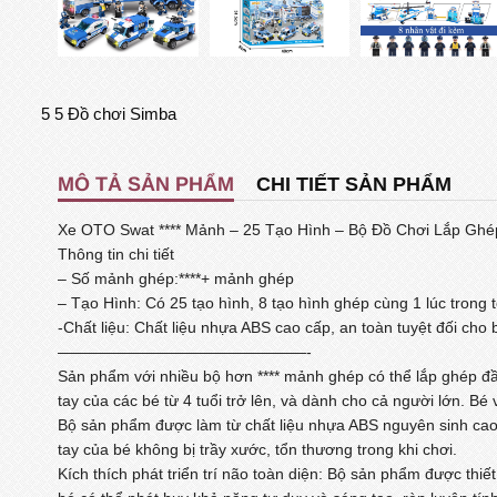
5
5
Đồ chơi Simba
MÔ TẢ SẢN PHẨM
CHI TIẾT SẢN PHẨM
Xe OTO Swat **** Mảnh – 25 Tạo Hình – Bộ Đồ Chơi Lắp Ghé
Thông tin chi tiết
– Số mảnh ghép:****+ mảnh ghép
– Tạo Hình: Có 25 tạo hình, 8 tạo hình ghép cùng 1 lúc trong 
-Chất liệu: Chất liệu nhựa ABS cao cấp, an toàn tuyệt đối cho 
————————————————-
Sản phẩm với nhiều bộ hơn **** mảnh ghép có thể lắp ghép đầy
tay của các bé từ 4 tuổi trở lên, và dành cho cả người lớn. 
Bộ sản phẩm được làm từ chất liệu nhựa ABS nguyên sinh cao 
tay của bé không bị trầy xước, tổn thương trong khi chơi.
Kích thích phát triển trí não toàn diện: Bộ sản phẩm được thi