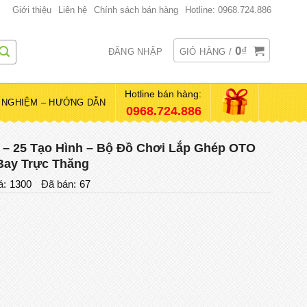
Giới thiệu
Liên hệ
Chính sách bán hàng
Hotline: 0968.724.886
0
₫
ĐĂNG NHẬP
GIỎ HÀNG /
Hotline bán hàng:
 NGHIỆM – HƯỚNG DẪN
0968.724.886
 – 25 Tạo Hình – Bộ Đồ Chơi Lắp Ghép OTO
Bay Trực Thăng
á:
1300
Đã bán:
67