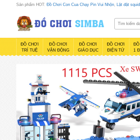
Bỏ
Sản phẩm HOT:
Đồ Chơi Con Cua Chạy Pin Vui Nhộn
,
Lật đật squi
qua
nội
Tìm
kiếm:
dung
ĐỒ CHƠI
ĐỒ CHƠI
ĐỒ CHƠI
ĐỒ CHƠI
ĐỒ
TRÍ TUỆ
VẬN ĐỘNG
GIÁO DỤC
ĐIỆN TỬ
1 