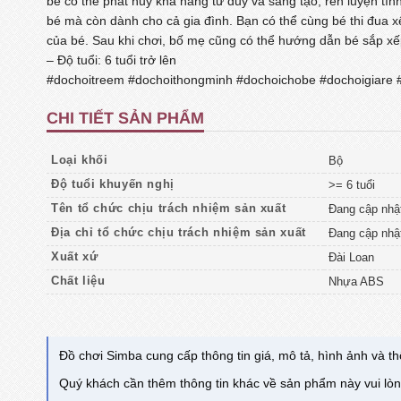
bé có thể phát huy khả năng tư duy và sáng tạo, rèn luyện tí
bé mà còn dành cho cả gia đình. Bạn có thể cùng bé thi đua 
của bé. Sau khi chơi, bố mẹ cũng có thể hướng dẫn bé sắp xếp
– Độ tuổi: 6 tuổi trở lên
#dochoitreem #dochoithongminh #dochoichobe #dochoigiare #
CHI TIẾT SẢN PHẨM
Loại khối
Bộ
Độ tuổi khuyến nghị
>= 6 tuổi
Tên tổ chức chịu trách nhiệm sản xuất
Đang cập nhậ
Địa chỉ tổ chức chịu trách nhiệm sản xuất
Đang cập nhậ
Xuất xứ
Đài Loan
Chất liệu
Nhựa ABS
Đồ chơi Simba cung cấp thông tin giá, mô tả, hình ảnh và thô
Quý khách cần thêm thông tin khác về sản phẩm này vui lòn