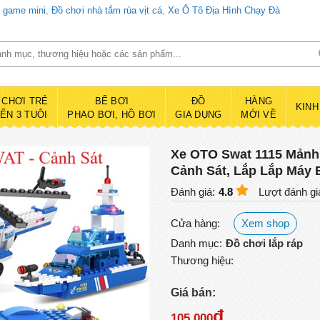
d game mini
,
Đồ chơi nhà tắm rùa vịt cá
,
Xe Ô Tô Địa Hình Chạy Đà
 CHƠI TRẺ
BỂ BƠI
ĐỒ
HÀNG
KINH
ĐẾN 3 TUÔI
PHAO BƠI, HỒ BƠI
GIA DỤNG
MỚI VỀ
Xe OTO Swat 1115 Mảnh
Cảnh Sát, Lắp Lắp Máy 
Đánh giá:
4.8
Lượt đánh gi
Cửa hàng:
Xem shop
Danh mục:
Đồ chơi lắp ráp
Thương hiệu:
Giá bán:
đ
105.000