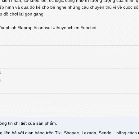
nh kiên nhẫn, sự khéo léo, óc logic cũng như trí tưởng tượng của mình
xếp hình và qua đó kể cho bé nghe những câu chuyện thú vị về cuộc s
 đồ chơi lại gọn gàng.
xephinh #laprap #canhsat #thuyenchien #dochoi
t
t
ng tin chi tiết của sản phẩm.
g liên hệ với gian hàng trên Tiki, Shopee, Lazada, Sendo... bằng các