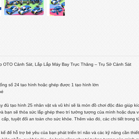
p OTO Cảnh Sát, Lắp Lắp Máy Bay Trực Thăng – Trụ Sở Cảnh Sát
tổng số 24 tạo hình hoặc ghép được 1 tạo hình lớn
bé
 đủ tạo hình 25 nhân vật và vũ khí sẽ là món đồ chơi độc đáo giúp kí
Bé và bạn sẽ thỏa sức lắp ghép theo trí tưởng tượng của mình hoặc dựa
cấp, tuyệt đối an toàn cho sức khỏe. Thêm vào đó, các chi tiết trong
ết kế để hỗ trợ bé yêu của bạn phát triển trí não và các kỹ năng cần t