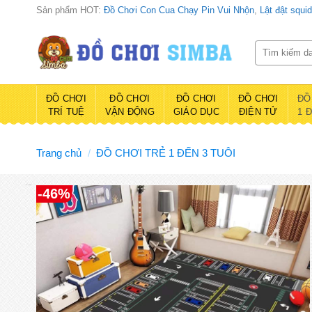
Bỏ
Sản phẩm HOT:
Đồ Chơi Con Cua Chạy Pin Vui Nhộn
,
Lật đật squi
qua
nội
Tìm
kiếm:
dung
ĐỒ CHƠI
ĐỒ CHƠI
ĐỒ CHƠI
ĐỒ CHƠI
ĐỒ
TRÍ TUỆ
VẬN ĐỘNG
GIÁO DỤC
ĐIỆN TỬ
1 
Trang chủ
/
ĐỒ CHƠI TRẺ 1 ĐẾN 3 TUÔI
Đồ chơi Simba
-46%