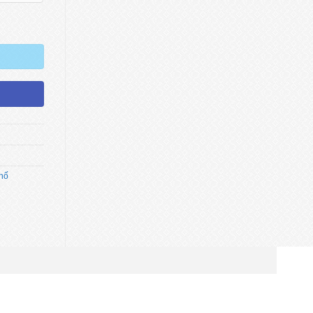
ình Sân Bay số lượng
Phố