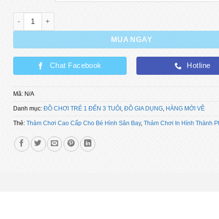
Thảm Chơi In Hình Thành Phố, Thảm Chơi Cao Cấp Cho Bé H
MUA NGAY
Chat Facebook
Hotline
Mã:
N/A
Danh mục:
ĐỒ CHƠI TRẺ 1 ĐẾN 3 TUÔI
,
ĐỒ GIA DỤNG
,
HÀNG MỚI VỀ
Thẻ:
Thảm Chơi Cao Cấp Cho Bé Hình Sân Bay
,
Thảm Chơi In Hình Thành 