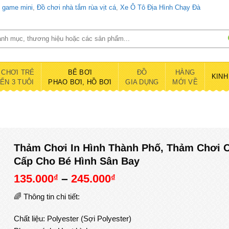
d game mini
,
Đồ chơi nhà tắm rùa vịt cá
,
Xe Ô Tô Địa Hình Chạy Đà
 CHƠI TRẺ
BỂ BƠI
ĐỒ
HÀNG
KINH
ĐẾN 3 TUÔI
PHAO BƠI, HỒ BƠI
GIA DỤNG
MỚI VỀ
Thảm Chơi In Hình Thành Phố, Thảm Chơi 
Cấp Cho Bé Hình Sân Bay
135.000
–
245.000
₫
₫
🌈 Thông tin chi tiết:
Chất liệu: Polyester (Sợi Polyester)