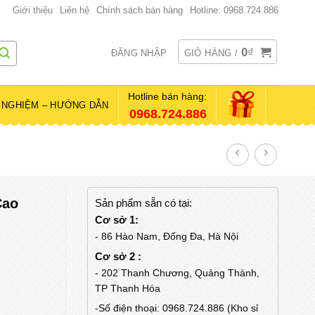
Giới thiệu
Liên hệ
Chính sách bán hàng
Hotline: 0968.724.886
0
₫
ĐĂNG NHẬP
GIỎ HÀNG /
Hotline bán hàng:
 NGHIỆM – HƯỚNG DẪN
0968.724.886
Cao
Sản phẩm sẵn có tại:
Cơ sở 1:
- 86 Hào Nam, Đống Đa, Hà Nội
Cơ sở 2 :
- 202 Thanh Chương, Quảng Thành,
TP Thanh Hóa
-Số điện thoại: 0968.724.886 (Kho sỉ