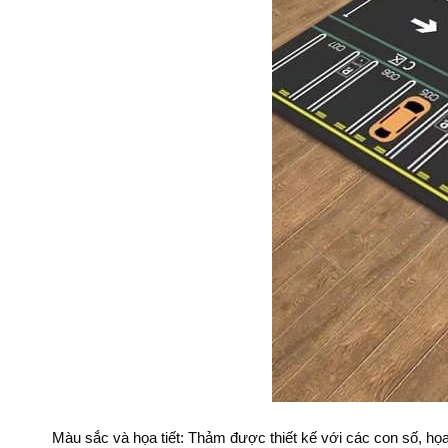
Màu sắc và họa tiết: Thảm được thiết kế với các con số, họa