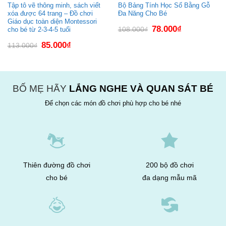
Tập tô vẽ thông minh, sách viết
Bộ Bảng Tính Học Số Bằng Gỗ
xóa được 64 trang – Đồ chơi
Đa Năng Cho Bé
Giáo dục toàn diện Montessori
Giá
Giá
78.000
₫
108.000
₫
cho bé từ 2-3-4-5 tuổi
gốc
hiện
là:
tại
Giá
Giá
85.000
₫
113.000
₫
108.000₫.
là:
gốc
hiện
78.000₫.
là:
tại
113.000₫.
là:
85.000₫.
BỐ MẸ HÃY
LẮNG NGHE VÀ QUAN SÁT BÉ
Để chọn các món đồ chơi phù hợp cho bé nhé
Thiên đường đồ chơi
200 bộ đồ chơi
cho bé
đa dạng mẫu mã