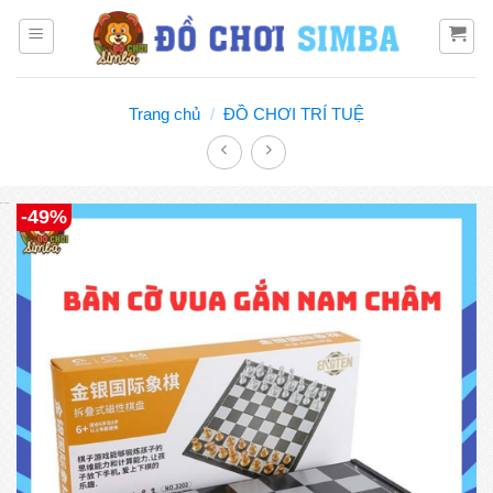
Bỏ
qua
nội
dung
Trang chủ
/
ĐỒ CHƠI TRÍ TUỆ
Đồ chơi Simba
-49%