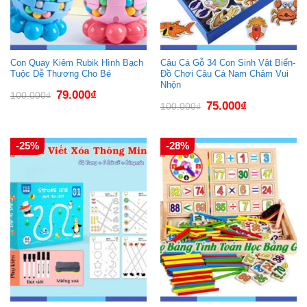
Con Quay Kiêm Rubik Hình Bạch
Câu Cá Gỗ 34 Con Sinh Vật Biển-
Tuộc Dễ Thương Cho Bé
Đồ Chơi Câu Cá Nam Châm Vui
Nhộn
Giá
Giá
79.000
₫
100.000
₫
gốc
hiện
Giá
Giá
75.000
₫
100.000
₫
là:
tại
gốc
hiện
100.000₫.
là:
là:
tại
79.000₫.
100.000₫.
là:
75.000₫.
-25%
-28%