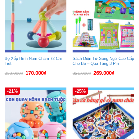
Bộ Xếp Hình Nam Châm 72 Chi
Sách Điện Tử Song Ngữ Cao Cấp
Tiết
Cho Bé – Quà Tặng 3 Pin
Giá
Giá
Giá
Giá
170.000
₫
269.000
₫
230.000
₫
321.000
₫
gốc
hiện
gốc
hiện
là:
tại
là:
tại
230.000₫.
là:
321.000₫.
là:
170.000₫.
269.000₫.
-21%
-25%