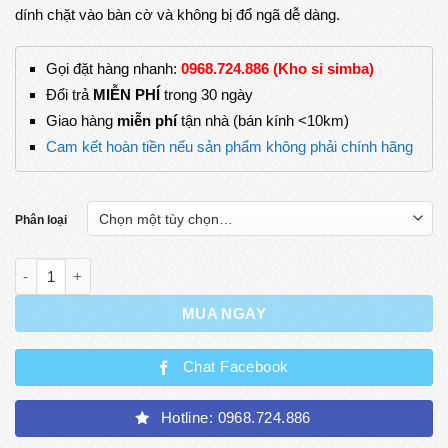
dính chặt vào bàn cờ và không bị đổ ngã dễ dàng.
Gọi đặt hàng nhanh:
0968.724.886 (Kho sỉ simba)
Đổi trả
MIỄN PHÍ
trong 30 ngày
Giao hàng
miễn phí
tận nhà (bán kính <10km)
Cam kết hoàn tiền nếu sản phẩm không phải chính hãng
Phân loại
Bàn Cờ Vua Gắn Nam Châm, Màu Sắc Sang trọng số lượng
MUA NGAY
Chat Facebook
Hotline: 0968.724.886