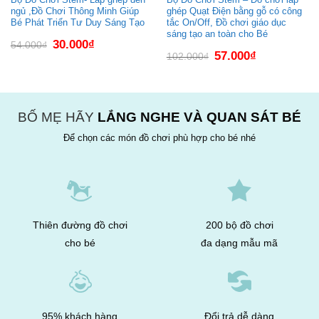
ngủ ,Đồ Chơi Thông Minh Giúp
ghép Quạt Điện bằng gỗ có công
Bé Phát Triển Tư Duy Sáng Tạo
tắc On/Off, Đồ chơi giáo dục
sáng tạo an toàn cho Bé
Giá
Giá
30.000
₫
54.000
₫
gốc
hiện
Giá
Giá
57.000
₫
102.000
₫
là:
tại
gốc
hiện
54.000₫.
là:
là:
tại
30.000₫.
102.000₫.
là:
57.000₫.
BỐ MẸ HÃY
LẮNG NGHE VÀ QUAN SÁT BÉ
Để chọn các món đồ chơi phù hợp cho bé nhé
Thiên đường đồ chơi
200 bộ đồ chơi
cho bé
đa dạng mẫu mã
95% khách hàng
Đổi trả dễ dàng