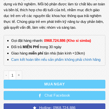
dựng và thử nghiệm. Mỗi bộ phận được làm từ chất liệu an toàn
48.000₫.
và bền bỉ, thích hợp cho độ tuổi của trẻ, nhằm mục đích giáo
dục trẻ em về các nguyên tắc khoa học thông qua trải nghiệm
thực tế. Chúng giúp trẻ em phát triển kỹ năng tư duy phản biện,
giải quyết vấn đề, làm việc nhóm và sáng tạo.
Gọi đặt hàng nhanh:
0968.724.886 (Kho sỉ simba)
Đổi trả
MIỄN PHÍ
trong 30 ngày
Giao hàng
miễn phí
tận nhà (bán kính <10km)
Cam kết hoàn tiền nếu sản phẩm không phải chính hãng
Bộ Đồ Chơi Stem- Bóng Treo Lơ Lửng Đồ Chơi Thông Minh Giú
MUA NGAY
Chat Facebook
Hotline: 0968.724.886