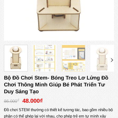
Bộ Đồ Chơi Stem- Bóng Treo Lơ Lửng Đồ
Chơi Thông Minh Giúp Bé Phát Triển Tư
Duy Sáng Tạo
Giá
Giá
48.000
₫
₫
86.000
gốc
hiện
Đồ chơi STEM thường có thiết kế tương tác, bao gồm nhiều bộ
là:
tại
phận có thể ghép lại với nhau, cho phép trẻ em tự mình xây
86.000₫.
là: