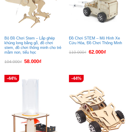
Bộ Đồ Chơi Stem – Lắp ghép
Đồ Chơi STEM – Mô Hình Xe
khủng long bằng gỗ, đồ chơi
Cứu Hỏa, Đồ Chơi Thông Minh
stem, đồ chơi thông minh cho trẻ
Giá
Giá
62.000
₫
110.000
₫
mầm non, tiểu học
gốc
hiện
là:
tại
Giá
Giá
58.000
₫
104.000
₫
110.000₫.
là:
gốc
hiện
62.000₫.
là:
tại
104.000₫.
là:
58.000₫.
-44%
-44%