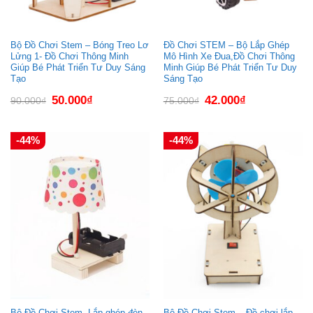
Bộ Đồ Chơi Stem – Bóng Treo Lơ
Đồ Chơi STEM – Bộ Lắp Ghép
Lửng 1- Đồ Chơi Thông Minh
Mô Hình Xe Đua,Đồ Chơi Thông
Giúp Bé Phát Triển Tư Duy Sáng
Minh Giúp Bé Phát Triển Tư Duy
Tạo
Sáng Tạo
Giá
Giá
Giá
Giá
50.000
₫
42.000
₫
90.000
₫
75.000
₫
gốc
hiện
gốc
hiện
là:
tại
là:
tại
90.000₫.
là:
75.000₫.
là:
50.000₫.
42.000₫.
-44%
-44%
Bộ Đồ Chơi Stem- Lắp ghép đèn
Bộ Đồ Chơi Stem – Đồ chơi lắp