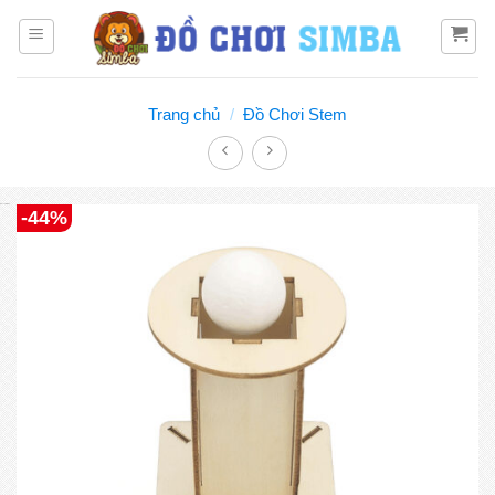
Bỏ
qua
nội
dung
Trang chủ
/
Đồ Chơi Stem
Đồ chơi Simba
-44%