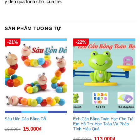
ý đến quá trình chơi của trẻ.
SẢN PHẨM TƯƠNG TỰ
-21%
-22%
Sâu Uốn Dẻo Bằng Gỗ
Ếch Cân Bằng Toán Học Cho Trẻ
Em Hỗ Trợ Học Toán Và Phép
Giá
Giá
15.000
₫
19.000
₫
Tính Hiệu Quả
gốc
hiện
là:
tại
Giá
Giá
113.000
₫
19.000₫.
là:
145.000
₫