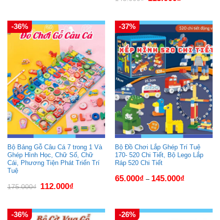
gốc
hiện
15.000₫.
là:
tại
145.000₫.
là:
113.000₫.
-36%
-37%
Bộ Bảng Gỗ Câu Cá 7 trong 1 Và
Bộ Đồ Chơi Lắp Ghép Trí Tuệ
Ghép Hình Học, Chữ Số, Chữ
170- 520 Chi Tiết, Bộ Lego Lắp
Cái, Phương Tiện Phát Triển Trí
Ráp 520 Chi Tiết
Tuệ
65.000
₫
145.000
₫
–
Giá
Giá
112.000
₫
175.000
₫
gốc
hiện
là:
tại
175.000₫.
là:
112.000₫.
-36%
-26%