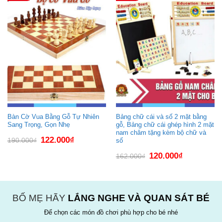
Bàn Cờ Vua Bằng Gỗ Tự Nhiên
Bảng chữ cái và số 2 mặt bằng
Sang Trọng, Gọn Nhẹ
gỗ, Bảng chữ cái ghép hình 2 mặt
nam châm tặng kèm bộ chữ và
Giá
Giá
122.000
₫
190.000
₫
số
gốc
hiện
là:
tại
Giá
Giá
120.000
₫
190.000₫.
là:
162.000
₫
gốc
hiện
122.000₫.
là:
tại
162.000₫.
là:
120.000₫.
BỐ MẸ HÃY
LẮNG NGHE VÀ QUAN SÁT BÉ
Để chọn các món đồ chơi phù hợp cho bé nhé