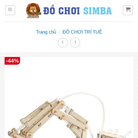
Bỏ
qua
nội
dung
Trang chủ
/
ĐỒ CHƠI TRÍ TUỆ
Đồ chơi Simba
-44%