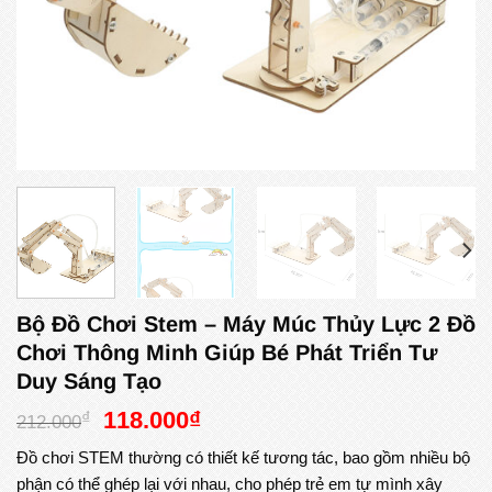
Bộ Đồ Chơi Stem – Máy Múc Thủy Lực 2 Đồ
Chơi Thông Minh Giúp Bé Phát Triển Tư
Duy Sáng Tạo
Giá
Giá
118.000
₫
₫
212.000
gốc
hiện
Đồ chơi STEM thường có thiết kế tương tác, bao gồm nhiều bộ
là:
tại
phận có thể ghép lại với nhau, cho phép trẻ em tự mình xây
212.000₫.
là: