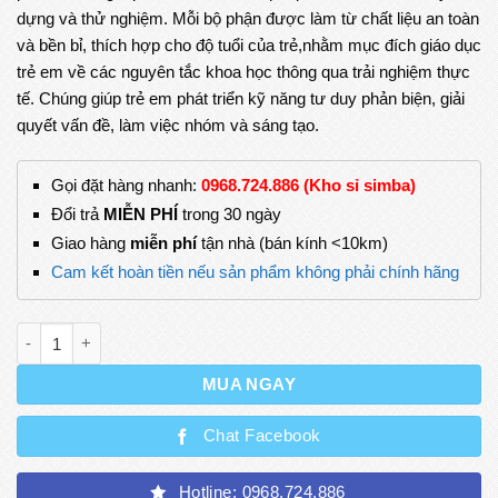
dựng và thử nghiệm. Mỗi bộ phận được làm từ chất liệu an toàn
118.000₫.
và bền bỉ, thích hợp cho độ tuổi của trẻ,nhằm mục đích giáo dục
trẻ em về các nguyên tắc khoa học thông qua trải nghiệm thực
tế. Chúng giúp trẻ em phát triển kỹ năng tư duy phản biện, giải
quyết vấn đề, làm việc nhóm và sáng tạo.
Gọi đặt hàng nhanh:
0968.724.886 (Kho sỉ simba)
Đổi trả
MIỄN PHÍ
trong 30 ngày
Giao hàng
miễn phí
tận nhà (bán kính <10km)
Cam kết hoàn tiền nếu sản phẩm không phải chính hãng
Bộ Đồ Chơi Stem - Máy Múc Thủy Lực 2 Đồ Chơi Thông Minh G
MUA NGAY
Chat Facebook
Hotline: 0968.724.886