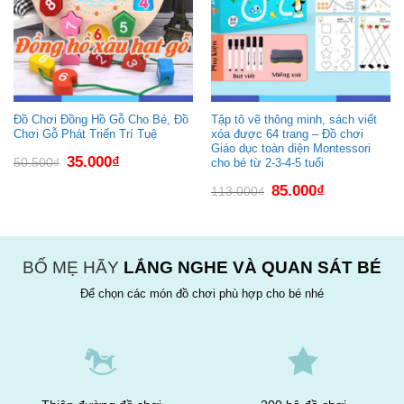
Đồ Chơi Đồng Hồ Gỗ Cho Bé, Đồ
Tập tô vẽ thông minh, sách viết
Chơi Gỗ Phát Triển Trí Tuệ
xóa được 64 trang – Đồ chơi
Giáo dục toàn diện Montessori
Giá
Giá
35.000
₫
50.500
₫
cho bé từ 2-3-4-5 tuổi
gốc
hiện
là:
tại
Giá
Giá
85.000
₫
50.500₫.
là:
113.000
₫
gốc
hiện
35.000₫.
là:
tại
113.000₫.
là:
85.000₫.
BỐ MẸ HÃY
LẮNG NGHE VÀ QUAN SÁT BÉ
Để chọn các món đồ chơi phù hợp cho bé nhé