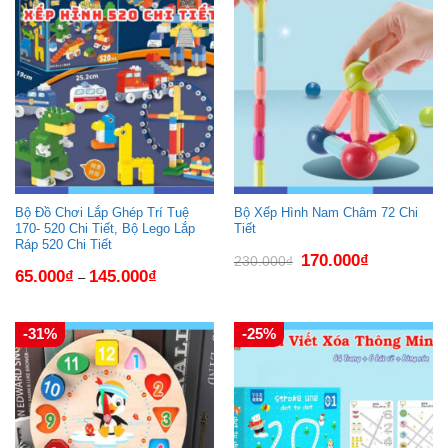
Bộ Đồ Chơi Lắp Ghép Trí Tuệ
Bộ Xếp Hình Nam Châm 72 Chi
170- 520 Chi Tiết, Bộ Lego Lắp
Tiết
Ráp 520 Chi Tiết
Giá
Giá
170.000
₫
230.000
₫
gốc
hiện
65.000
₫
145.000
₫
–
là:
tại
230.000₫.
là:
170.000₫.
-31%
-25%