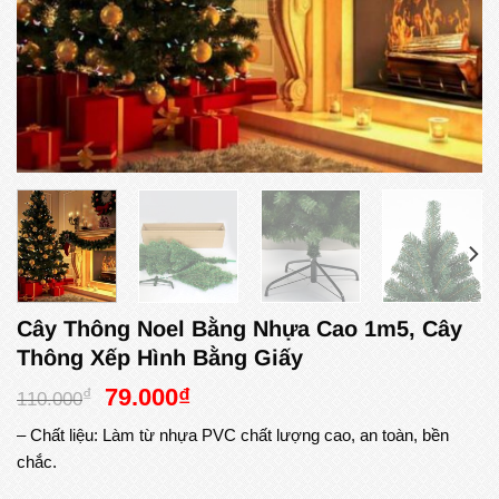
Cây Thông Noel Bằng Nhựa Cao 1m5, Cây
Thông Xếp Hình Bằng Giấy
Giá
Giá
79.000
₫
₫
110.000
gốc
hiện
– Chất liệu: Làm từ nhựa PVC chất lượng cao, an toàn, bền
là:
tại
chắc.
110.000₫.
là:
79.000₫.