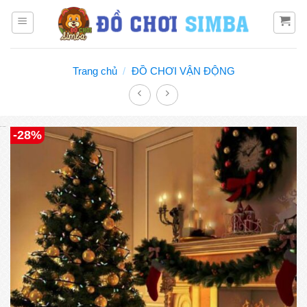
Bỏ
qua
nội
dung
Trang chủ
/
ĐỒ CHƠI VẬN ĐỘNG
Đồ chơi Simba
-28%