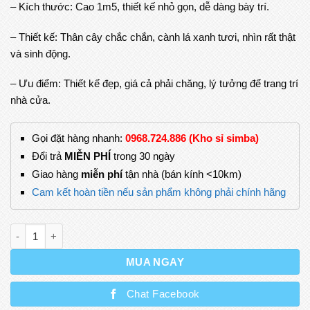
– Kích thước: Cao 1m5, thiết kế nhỏ gọn, dễ dàng bày trí.
– Thiết kế: Thân cây chắc chắn, cành lá xanh tươi, nhìn rất thật
và sinh động.
– Ưu điểm: Thiết kế đẹp, giá cả phải chăng, lý tưởng để trang trí
nhà cửa.
Gọi đặt hàng nhanh:
0968.724.886 (Kho sỉ simba)
Đổi trả
MIỄN PHÍ
trong 30 ngày
Giao hàng
miễn phí
tận nhà (bán kính <10km)
Cam kết hoàn tiền nếu sản phẩm không phải chính hãng
Cây Thông Noel Bằng Nhựa Cao 1m5, Cây Thông Xếp Hình Bằn
MUA NGAY
Chat Facebook