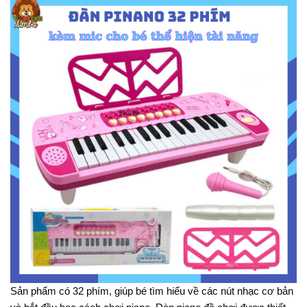
Sản phẩm có 32 phím, giúp bé tìm hiểu về các nút nhạc cơ bản