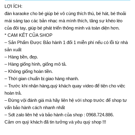
LỢI ÍCH:
đàn karaoke cho bé giúp bé vô cùng thích thú, bé hát, bé thoải
mái sáng tạo các bản nhạc mà mình thích, tăng sự khéo léo
của đôi tay, giúp bé phát triển thông minh và toàn diện hơn.
* CAM KẾT CỦA SHOP
– Sản Phẩm Được Bảo hành 1 đổi 1 miễn phí nếu có lỗi từ nhà
sản xuất
– Hàng bền, đẹp.
– Hàng giống hình, giống mô tả.
– Không giống hoàn tiền.
– Thời gian chuẩn bị giao hàng nhanh.
– Trước khi nhận hàng,quý khách quay video để tiện cho việc
hoàn trả.
– Đừng vội đánh giá mà hãy liên hệ với shop trước để shop tư
vấn bảo hành cách nhanh nhất
– Sdt zalo liên hệ và bảo hành của shop : 0968.724.886.
Cảm ơn quý khách đã tin tưởng và yêu quý shop !!!