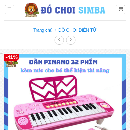
Bỏ
qua
nội
dung
Trang chủ
/
ĐỒ CHƠI ĐIỆN TỬ
Đồ chơi Simba
-41%