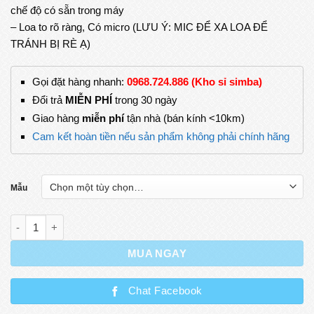
chế độ có sẵn trong máy
– Loa to rõ ràng, Có micro (LƯU Ý: MIC ĐỂ XA LOA ĐỂ
TRÁNH BỊ RÈ Ạ)
Gọi đặt hàng nhanh:
0968.724.886 (Kho sỉ simba)
Đổi trả
MIỄN PHÍ
trong 30 ngày
Giao hàng
miễn phí
tận nhà (bán kính <10km)
Cam kết hoàn tiền nếu sản phẩm không phải chính hãng
Mẫu
Đàn Piano Có Đèn, Nhạc Kèm Mic Cho Bé Cảm Thụ Âm Nhạc S
MUA NGAY
Chat Facebook