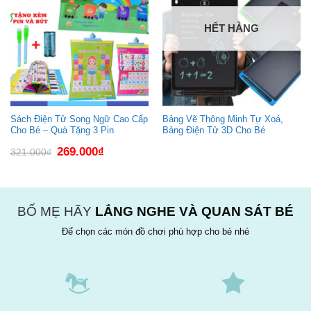
HẾT HÀNG
Sách Điện Tử Song Ngữ Cao Cấp
Bảng Vẽ Thông Minh Tự Xoá,
Cho Bé – Quà Tặng 3 Pin
Bảng Điện Tử 3D Cho Bé
Giá
Giá
269.000
₫
321.000
₫
gốc
hiện
là:
tại
321.000₫.
là:
269.000₫.
BỐ MẸ HÃY
LẮNG NGHE VÀ QUAN SÁT BÉ
Để chọn các món đồ chơi phù hợp cho bé nhé