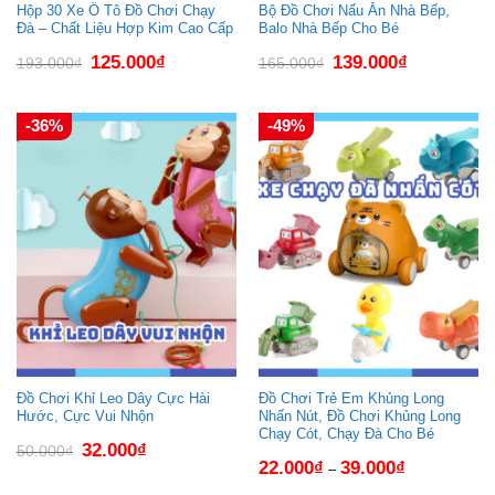
Hộp 30 Xe Ô Tô Đồ Chơi Chạy
Bộ Đồ Chơi Nấu Ăn Nhà Bếp,
Đà – Chất Liệu Hợp Kim Cao Cấp
Balo Nhà Bếp Cho Bé
Giá
Giá
Giá
Giá
125.000
₫
139.000
₫
193.000
₫
165.000
₫
gốc
hiện
gốc
hiện
là:
tại
là:
tại
193.000₫.
là:
165.000₫.
là:
125.000₫.
139.000₫.
-36%
-49%
Đồ Chơi Khỉ Leo Dây Cực Hài
Đồ Chơi Trẻ Em Khủng Long
Hước, Cực Vui Nhộn
Nhấn Nút, Đồ Chơi Khủng Long
Chạy Cót, Chạy Đà Cho Bé
Giá
Giá
32.000
₫
50.000
₫
gốc
hiện
22.000
₫
39.000
₫
–
là:
tại
50.000₫.
là: