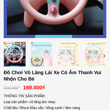
Đồ Chơi Vô Lăng Lái Xe Có Âm Thanh Vui
Nhộn Cho Bé
Giá
Giá
169.000
₫
₫
310.000
gốc
hiện
THÔNG TIN SẢN PHẨM:
là:
tại
Loại sản phẩm: vô lăng âm nhạc
310.000₫.
là:
Chất liệu: Nhựa Màu sắc: hồng xanh / đen vàng
169.000₫.