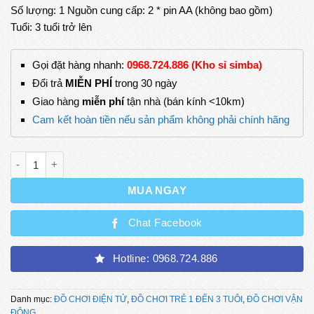
Số lượng: 1 Nguồn cung cấp: 2 * pin AA (không bao gồm)
Tuổi: 3 tuổi trở lên
Gọi đặt hàng nhanh:
0968.724.886 (Kho sỉ simba)
Đổi trả
MIỄN PHÍ
trong 30 ngày
Giao hàng
miễn phí
tận nhà (bán kính <10km)
Cam kết hoàn tiền nếu sản phẩm không phải chính hãng
Đồ Chơi Vô Lăng Lái Xe Có Âm Thanh Vui Nhộn Cho Bé số lượ
MUA NGAY
Chat Facebook
Hotline: 0968.724.886
Danh mục:
ĐỒ CHƠI ĐIỆN TỬ
,
ĐỒ CHƠI TRẺ 1 ĐẾN 3 TUÔI
,
ĐỒ CHƠI VẬN
ĐỘNG