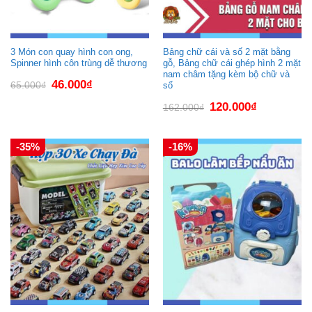
3 Món con quay hình con ong,
Bảng chữ cái và số 2 mặt bằng
Spinner hình côn trùng dễ thương
gỗ, Bảng chữ cái ghép hình 2 mặt
nam châm tặng kèm bộ chữ và
Giá
Giá
46.000
₫
65.000
₫
số
gốc
hiện
là:
tại
Giá
Giá
120.000
₫
65.000₫.
là:
162.000
₫
gốc
hiện
46.000₫.
là:
tại
162.000₫.
là:
120.000₫.
-35%
-16%