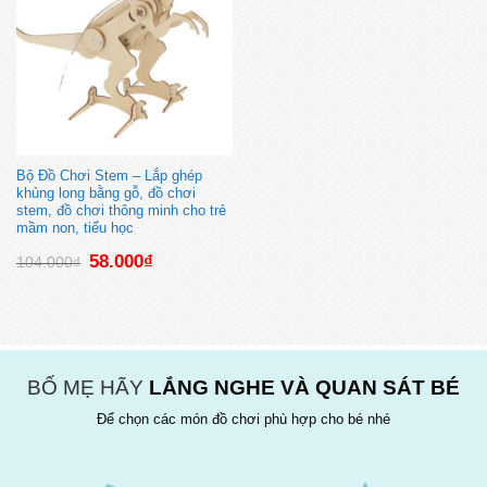
Bộ Đồ Chơi Stem – Lắp ghép
khủng long bằng gỗ, đồ chơi
stem, đồ chơi thông minh cho trẻ
mầm non, tiểu học
Giá
Giá
58.000
₫
104.000
₫
gốc
hiện
là:
tại
104.000₫.
là:
58.000₫.
BỐ MẸ HÃY
LẮNG NGHE VÀ QUAN SÁT BÉ
Để chọn các món đồ chơi phù hợp cho bé nhé