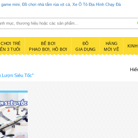
d game mini
,
Đồ chơi nhà tắm rùa vịt cá
,
Xe Ô Tô Địa Hình Chạy Đà
 CHƠI TRẺ
BỂ BƠI
ĐỒ
HÀNG
KINH
ĐẾN 3 TUÔI
PHAO BƠI, HỒ BƠI
GIA DỤNG
MỚI VỀ
Hiển
 Lượn Siêu Tốc”