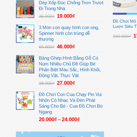
là:
tại
Dép Xốp Đúc Chống Trơn Trượt
113.000₫.
là:
Đi Trong Nhà
85.000₫.
Giá
Giá
19.000
₫
35.000
₫
gốc
hiện
Đồ Chơi Mô
Lượn Siêu 
là:
tại
3 Món con quay hình con ong,
35.000₫.
là:
Spinner hình côn trùng dễ
G
1
230.000
₫
19.000₫.
thương
g
là
Giá
Giá
46.000
₫
65.000
₫
2
gốc
hiện
là:
tại
Bảng Ghép Hình Bằng Gỗ Có
65.000₫.
là:
Núm Nhiều Chủ Đề Giúp Bé
46.000₫.
Phân Biệt Màu Sắc, Hình Khối,
Động Vật, Thực Vật
Giá
Giá
27.000
₫
38.000
₫
gốc
hiện
là:
tại
Đồ Chơi Con Cua Chạy Pin Vui
38.000₫.
là:
Nhộn Có Nhạc Và Đèn Phát
27.000₫.
Sáng Cho Bé - Cua Đồ Chơi Bò
Ngang
20.000
₫
24.000
₫
–