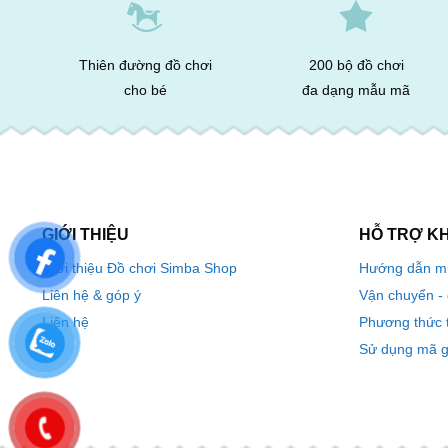
Thiên đường đồ chơi
200 bộ đồ chơi
cho bé
đa dạng mẫu mã
GIỚI THIỆU
HỖ TRỢ K
Hướng dẫn m
Giới thiệu Đồ chơi Simba Shop
Vận chuyển -
Liên hệ & góp ý
Phương thức 
Liên hệ
Sử dụng mã g
0968724886