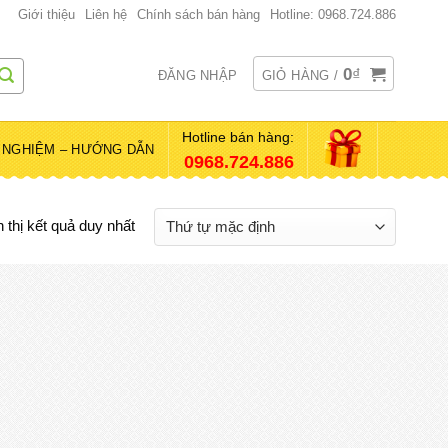
Giới thiệu
Liên hệ
Chính sách bán hàng
Hotline: 0968.724.886
0
₫
ĐĂNG NHẬP
GIỎ HÀNG /
Hotline bán hàng:
 NGHIỆM – HƯỚNG DẪN
0968.724.886
 thị kết quả duy nhất