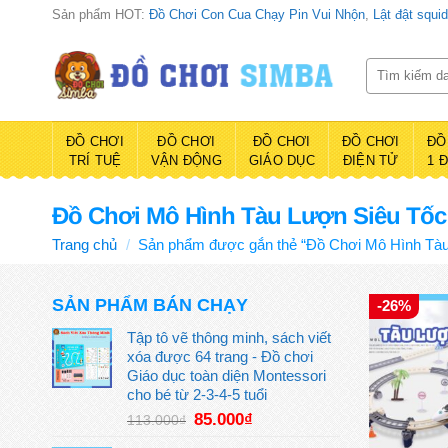
Bỏ
Sản phẩm HOT:
Đồ Chơi Con Cua Chạy Pin Vui Nhộn
,
Lật đật squi
qua
nội
Tìm
kiếm:
dung
ĐỒ CHƠI
ĐỒ CHƠI
ĐỒ CHƠI
ĐỒ CHƠI
ĐỒ
TRÍ TUỆ
VẬN ĐỘNG
GIÁO DỤC
ĐIỆN TỬ
1 
Đồ Chơi Mô Hình Tàu Lượn Siêu Tốc
Trang chủ
/
Sản phẩm được gắn thẻ “Đồ Chơi Mô Hình Tàu
SẢN PHẨM BÁN CHẠY
-26%
Tập tô vẽ thông minh, sách viết
xóa được 64 trang - Đồ chơi
Giáo dục toàn diện Montessori
cho bé từ 2-3-4-5 tuổi
Giá
Giá
85.000
₫
113.000
₫
gốc
hiện