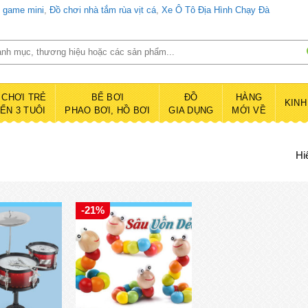
d game mini
,
Đồ chơi nhà tắm rùa vịt cá
,
Xe Ô Tô Địa Hình Chạy Đà
 CHƠI TRẺ
BỂ BƠI
ĐỒ
HÀNG
KINH
ĐẾN 3 TUÔI
PHAO BƠI, HỒ BƠI
GIA DỤNG
MỚI VỀ
Hi
-21%