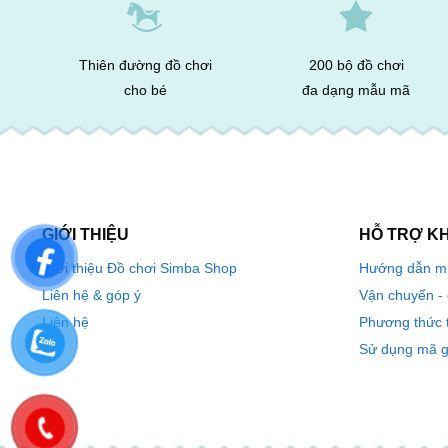
Thiên đường đồ chơi
200 bộ đồ chơi
cho bé
đa dạng mẫu mã
GIỚI THIỆU
HỖ TRỢ K
Hướng dẫn m
Giới thiệu Đồ chơi Simba Shop
Vận chuyển -
Liên hệ & góp ý
Phương thức 
Liên hệ
Sử dụng mã g
0968724886