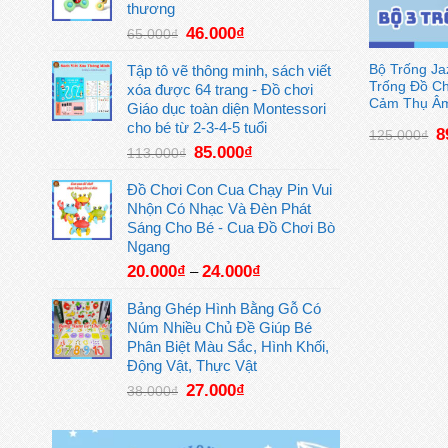
19.000₫.
thương
Giá
Giá
46.000
₫
65.000
₫
gốc
hiện
là:
tại
Bộ Trống Ja
Tập tô vẽ thông minh, sách viết
Trống Đồ C
65.000₫.
là:
xóa được 64 trang - Đồ chơi
Cảm Thụ Â
46.000₫.
Giáo dục toàn diện Montessori
cho bé từ 2-3-4-5 tuổi
G
8
125.000
₫
g
Giá
Giá
85.000
₫
113.000
₫
là
gốc
hiện
1
là:
tại
Đồ Chơi Con Cua Chạy Pin Vui
113.000₫.
là:
Nhộn Có Nhạc Và Đèn Phát
85.000₫.
Sáng Cho Bé - Cua Đồ Chơi Bò
Ngang
20.000
₫
24.000
₫
–
Bảng Ghép Hình Bằng Gỗ Có
Núm Nhiều Chủ Đề Giúp Bé
Phân Biệt Màu Sắc, Hình Khối,
Động Vật, Thực Vật
Giá
Giá
27.000
₫
38.000
₫
gốc
hiện
là:
tại
38.000₫.
là: