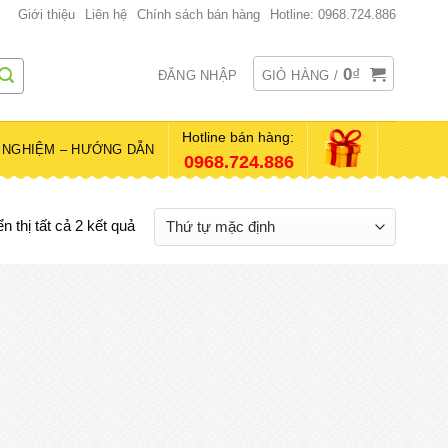
Giới thiệu
Liên hệ
Chính sách bán hàng
Hotline: 0968.724.886
0
₫
ĐĂNG NHẬP
GIỎ HÀNG /
Hotline bán hàng:
 NGHIỆM – HƯỚNG DẪN
0968.724.886
ển thị tất cả 2 kết quả