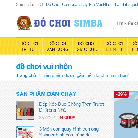
Bỏ
Sản phẩm HOT:
Đồ Chơi Con Cua Chạy Pin Vui Nhộn
,
Lật đật squi
qua
nội
Tìm
kiếm:
dung
ĐỒ CHƠI
ĐỒ CHƠI
ĐỒ CHƠI
ĐỒ CHƠI
ĐỒ
TRÍ TUỆ
VẬN ĐỘNG
GIÁO DỤC
ĐIỆN TỬ
1 
đồ chơi vui nhộn
Trang chủ
/
Sản phẩm được gắn thẻ “đồ chơi vui nhộn”
SẢN PHẨM BÁN CHẠY
-29%
Dép Xốp Đúc Chống Trơn Trượt
Đi Trong Nhà
Giá
Giá
19.000
₫
35.000
₫
gốc
hiện
là:
tại
3 Món con quay hình con ong,
35.000₫.
là:
Spinner hình côn trùng dễ