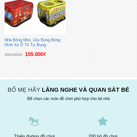
Nhà Bóng Mini, Lều Bong Bóng
Hình Xe Ô Tô Tự Bung
Giá
Giá
155.000
₫
300.000
₫
gốc
hiện
là:
tại
300.000₫.
là:
155.000₫.
BỐ MẸ HÃY
LẮNG NGHE VÀ QUAN SÁT BÉ
Để chọn các món đồ chơi phù hợp cho bé nhé
Thiên đường đồ chơi
200 bộ đồ chơi