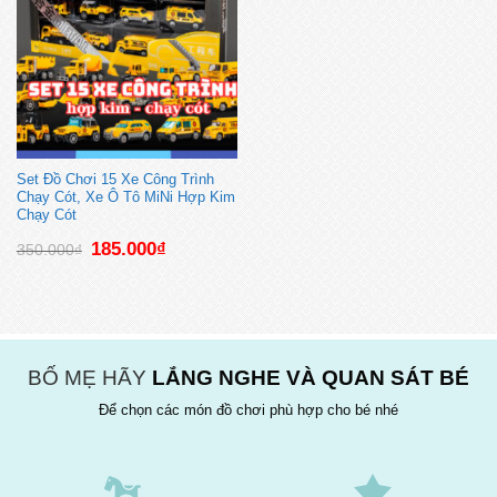
Set Đồ Chơi 15 Xe Công Trình
Chạy Cót, Xe Ô Tô MiNi Hợp Kim
Chạy Cót
Giá
Giá
185.000
₫
350.000
₫
gốc
hiện
là:
tại
350.000₫.
là:
185.000₫.
BỐ MẸ HÃY
LẮNG NGHE VÀ QUAN SÁT BÉ
Để chọn các món đồ chơi phù hợp cho bé nhé