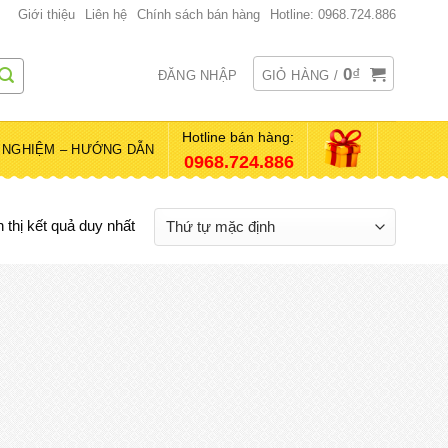
Giới thiệu
Liên hệ
Chính sách bán hàng
Hotline: 0968.724.886
0
₫
ĐĂNG NHẬP
GIỎ HÀNG /
Hotline bán hàng:
 NGHIỆM – HƯỚNG DẪN
0968.724.886
 thị kết quả duy nhất