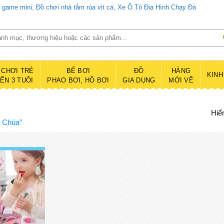
d game mini
,
Đồ chơi nhà tắm rùa vịt cá
,
Xe Ô Tô Địa Hình Chạy Đà
 CHƠI TRẺ
BỂ BƠI
ĐỒ
HÀNG
KINH
ĐẾN 3 TUÔI
PHAO BƠI, HỒ BƠI
GIA DỤNG
MỚI VỀ
Hiển
g Chúa”