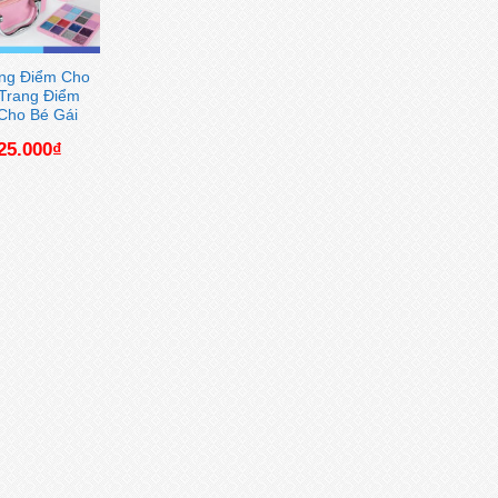
ang Điểm Cho
i Trang Điểm
Cho Bé Gái
iá
Giá
25.000
₫
ốc
hiện
:
tại
35.000₫.
là:
125.000₫.