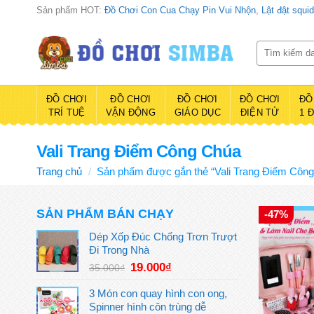
Bỏ
Sản phẩm HOT:
Đồ Chơi Con Cua Chạy Pin Vui Nhộn
,
Lật đật squi
qua
nội
Tìm
kiếm:
dung
ĐỒ CHƠI
ĐỒ CHƠI
ĐỒ CHƠI
ĐỒ CHƠI
ĐỒ
TRÍ TUỆ
VẬN ĐỘNG
GIÁO DỤC
ĐIỆN TỬ
1 
Vali Trang Điểm Công Chúa
Trang chủ
/
Sản phẩm được gắn thẻ “Vali Trang Điểm Côn
SẢN PHẨM BÁN CHẠY
-47%
Dép Xốp Đúc Chống Trơn Trượt
Đi Trong Nhà
Giá
Giá
19.000
₫
35.000
₫
gốc
hiện
là:
tại
3 Món con quay hình con ong,
35.000₫.
là:
Spinner hình côn trùng dễ