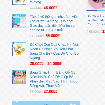
19.000₫.
thương
Giá
Giá
46.000
₫
65.000
₫
gốc
hiện
là:
tại
Đồ Chơi Tr
Tập tô vẽ thông minh, sách viết
Bé Gái, Val
65.000₫.
là:
xóa được 64 trang - Đồ chơi
Công Chúa 
46.000₫.
Giáo dục toàn diện Montessori
cho bé từ 2-3-4-5 tuổi
G
1
235.000
₫
g
Giá
Giá
85.000
₫
113.000
₫
là
gốc
hiện
2
là:
tại
Đồ Chơi Con Cua Chạy Pin Vui
113.000₫.
là:
Nhộn Có Nhạc Và Đèn Phát
85.000₫.
Sáng Cho Bé - Cua Đồ Chơi Bò
Ngang
20.000
₫
24.000
₫
–
Bảng Ghép Hình Bằng Gỗ Có
Núm Nhiều Chủ Đề Giúp Bé
Phân Biệt Màu Sắc, Hình Khối,
Động Vật, Thực Vật
Giá
Giá
27.000
₫
38.000
₫
gốc
hiện
là:
tại
38.000₫.
là: