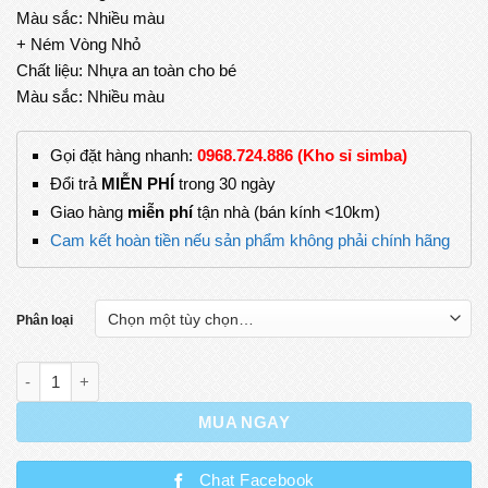
Màu sắc: Nhiều màu
39.000₫.
+ Ném Vòng Nhỏ
Chất liệu: Nhựa an toàn cho bé
Màu sắc: Nhiều màu
Gọi đặt hàng nhanh:
0968.724.886 (Kho sỉ simba)
Đổi trả
MIỄN PHÍ
trong 30 ngày
Giao hàng
miễn phí
tận nhà (bán kính <10km)
Cam kết hoàn tiền nếu sản phẩm không phải chính hãng
Phân loại
Đồ Chơi Ném Vòng Và Lắp Ghép Cột Sắc Màu Giúp Cho Bé Phát
MUA NGAY
Chat Facebook