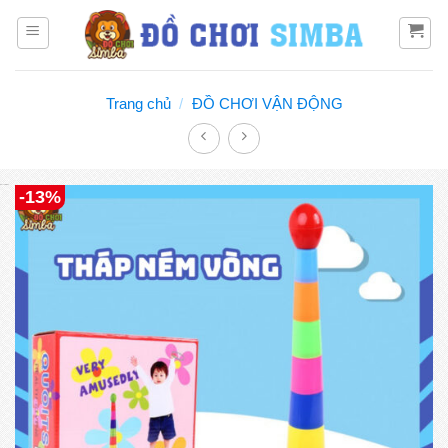
Bỏ
qua
nội
dung
Trang chủ
/
ĐỒ CHƠI VẬN ĐỘNG
Đồ chơi Simba
-13%