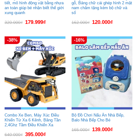
tiết, mô hình động vật bằng nhựa
gỗ, Bảng chữ cái ghép hình 2 mặt
an toàn giúp bé nhận biết thế giới
nam châm tặng kèm bộ chữ và
xung quanh
số
Giá
Giá
Giá
Giá
179.999
₫
120.000
₫
320.000
₫
162.000
₫
gốc
hiện
gốc
hiện
là:
tại
là:
tại
320.000₫.
là:
162.000₫.
là:
179.999₫.
120.000₫.
-38%
-16%
Combo Xe Ben, Máy Xúc Điều
Bộ Đồ Chơi Nấu Ăn Nhà Bếp,
Khiển Từ Xa 6 Kênh, Băng Tần
Balo Nhà Bếp Cho Bé
2,4Ghz Tầm Điều Khiển Xa
Giá
Giá
139.000
₫
165.000
₫
gốc
hiện
Giá
Giá
395.000
₫
640.000
₫
là:
tại
gốc
hiện