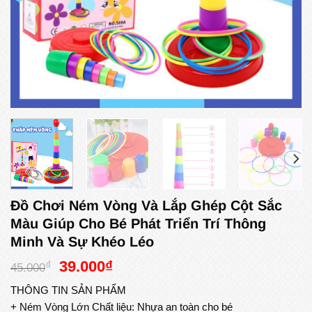
Đồ Chơi Ném Vòng Và Lắp Ghép Cột Sắc
Màu Giúp Cho Bé Phát Triển Trí Thông
Minh Và Sự Khéo Léo
Giá
Giá
39.000
₫
₫
45.000
gốc
hiện
THÔNG TIN SẢN PHẨM
là:
tại
+ Ném Vòng Lớn Chất liệu: Nhựa an toàn cho bé
45.000₫.
là: