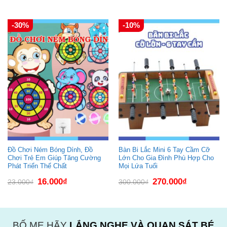
165.000₫.
là:
là:
tại
139.000₫.
640.000₫.
là:
395.000₫.
-30%
-10%
Đồ Chơi Ném Bóng Dính, Đồ
Bàn Bi Lắc Mini 6 Tay Cầm Cỡ
Chơi Trẻ Em Giúp Tăng Cường
Lớn Cho Gia Đình Phù Hợp Cho
Phát Triển Thể Chất
Mọi Lứa Tuổi
Giá
Giá
Giá
Giá
16.000
₫
270.000
₫
23.000
₫
300.000
₫
gốc
hiện
gốc
hiện
là:
tại
là:
tại
23.000₫.
là:
300.000₫.
là:
16.000₫.
270.000₫.
BỐ MẸ HÃY
LẮNG NGHE VÀ QUAN SÁT BÉ