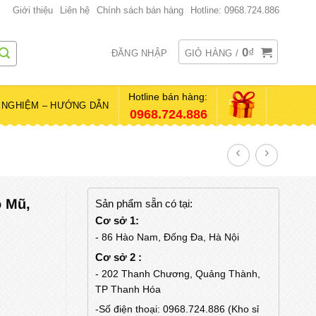
Giới thiệu
Liên hệ
Chính sách bán hàng
Hotline: 0968.724.886
0
₫
ĐĂNG NHẬP
GIỎ HÀNG /
Hotline bán hàng:
 NGHIỆM – HƯỚNG DẪN
0968.724.886
o Mũ,
Sản phẩm sẵn có tại:
Cơ sở 1:
- 86 Hào Nam, Đống Đa, Hà Nội
Cơ sở 2 :
- 202 Thanh Chương, Quảng Thành,
TP Thanh Hóa
-Số điện thoại: 0968.724.886 (Kho sỉ