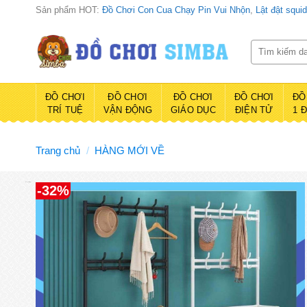
Bỏ
Sản phẩm HOT:
Đồ Chơi Con Cua Chạy Pin Vui Nhộn
,
Lật đật squi
qua
nội
Tìm
kiếm:
dung
ĐỒ CHƠI
ĐỒ CHƠI
ĐỒ CHƠI
ĐỒ CHƠI
ĐỒ
TRÍ TUỆ
VẬN ĐỘNG
GIÁO DỤC
ĐIỆN TỬ
1 
Trang chủ
/
HÀNG MỚI VỀ
Đồ chơi Simba
-32%