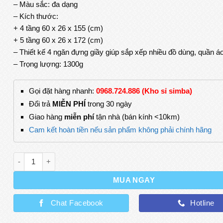
– Màu sắc: đa dạng
– Kích thước:
+ 4 tầng 60 x 26 x 155 (cm)
+ 5 tầng 60 x 26 x 172 (cm)
– Thiết kế 4 ngăn đựng giầy giúp sắp xếp nhiều đồ dùng, quần áo
– Trọng lượng: 1300g
Gọi đặt hàng nhanh:
0968.724.886 (Kho sỉ simba)
Đổi trả
MIỄN PHÍ
trong 30 ngày
Giao hàng
miễn phí
tận nhà (bán kính <10km)
Cam kết hoàn tiền nếu sản phẩm không phải chính hãng
Kệ Chữ L 4 Tầng Đa Năng Để Giày Dép, Treo Mũ, Nón, Túi Xá
MUA NGAY
Chat Facebook
Hotline