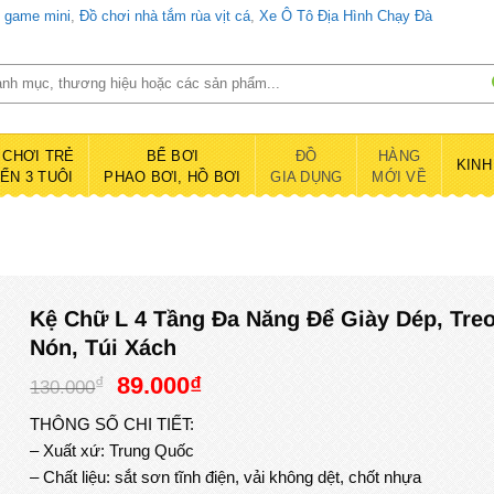
d game mini
,
Đồ chơi nhà tắm rùa vịt cá
,
Xe Ô Tô Địa Hình Chạy Đà
 CHƠI TRẺ
BỂ BƠI
ĐỒ
HÀNG
KINH
ĐẾN 3 TUÔI
PHAO BƠI, HỒ BƠI
GIA DỤNG
MỚI VỀ
Kệ Chữ L 4 Tầng Đa Năng Để Giày Dép, Tre
Nón, Túi Xách
Giá
Giá
89.000
₫
₫
130.000
gốc
hiện
THÔNG SỐ CHI TIẾT:
là:
tại
– Xuất xứ: Trung Quốc
130.000₫.
là:
– Chất liệu: sắt sơn tĩnh điện, vải không dệt, chốt nhựa
89.000₫.