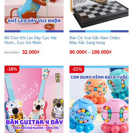
Đồ Chơi Khỉ Leo Dây Cực Hài
Bàn Cờ Vua Gắn Nam Châm,
Hước, Cực Vui Nhộn
Màu Sắc Sang trọng
Giá
Giá
32.000
₫
90.000
₫
189.000
₫
50.000
₫
–
gốc
hiện
là:
tại
50.000₫.
là:
32.000₫.
-16%
-21%