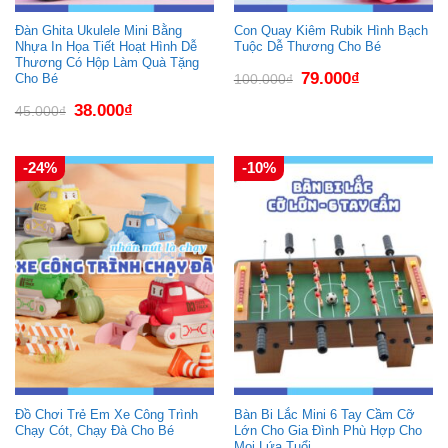
Đàn Ghita Ukulele Mini Bằng
Con Quay Kiêm Rubik Hình Bạch
Nhựa In Họa Tiết Hoạt Hình Dễ
Tuộc Dễ Thương Cho Bé
Thương Có Hộp Làm Quà Tặng
Giá
Giá
79.000
₫
100.000
₫
Cho Bé
gốc
hiện
là:
tại
Giá
Giá
38.000
₫
45.000
₫
100.000₫.
là:
gốc
hiện
79.000₫.
là:
tại
45.000₫.
là:
38.000₫.
-24%
-10%
Đồ Chơi Trẻ Em Xe Công Trình
Bàn Bi Lắc Mini 6 Tay Cầm Cỡ
Chạy Cót, Chạy Đà Cho Bé
Lớn Cho Gia Đình Phù Hợp Cho
Mọi Lứa Tuổi