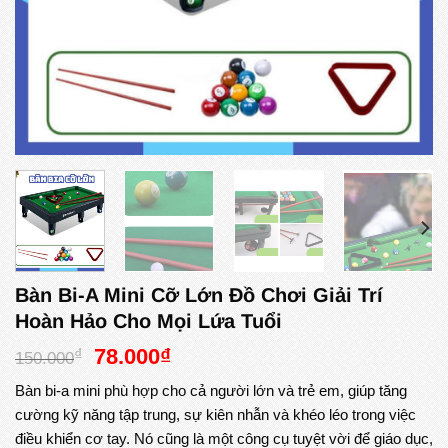
Bàn Bi-A Mini Cỡ Lớn Đồ Chơi Giải Trí
Hoàn Hảo Cho Mọi Lứa Tuổi
Giá
Giá
78.000
₫
₫
150.000
gốc
hiện
Bàn bi-a mini phù hợp cho cả người lớn và trẻ em, giúp tăng
là:
tại
cường kỹ năng tập trung, sự kiên nhẫn và khéo léo trong việc
150.000₫.
là:
điều khiển cơ tay. Nó cũng là một công cụ tuyệt vời để giáo dục,
78.000₫.