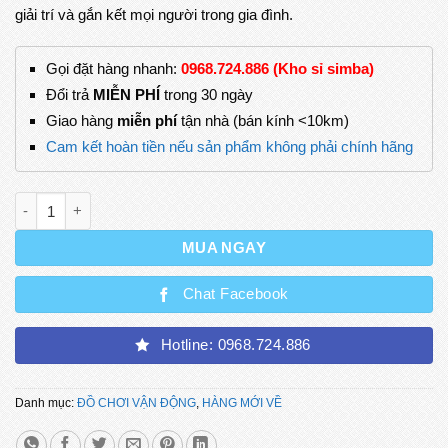
giải trí và gắn kết mọi người trong gia đình.
Gọi đặt hàng nhanh:
0968.724.886 (Kho sỉ simba)
Đổi trả
MIỄN PHÍ
trong 30 ngày
Giao hàng
miễn phí
tận nhà (bán kính <10km)
Cam kết hoàn tiền nếu sản phẩm không phải chính hãng
Bàn Bi-A Mini Cỡ Lớn Đồ Chơi Giải Trí Hoàn Hảo Cho Mọi Lứa 
MUA NGAY
Chat Facebook
Hotline: 0968.724.886
Danh mục:
ĐỒ CHƠI VẬN ĐỘNG
,
HÀNG MỚI VỀ