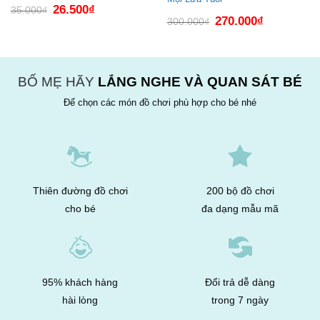
Giá
Giá
26.500
₫
35.000
₫
gốc
hiện
Giá
Giá
270.000
₫
300.000
₫
là:
tại
gốc
hiện
35.000₫.
là:
là:
tại
26.500₫.
300.000₫.
là:
270.000₫.
BỐ MẸ HÃY
LẮNG NGHE VÀ QUAN SÁT BÉ
Để chọn các món đồ chơi phù hợp cho bé nhé
Thiên đường đồ chơi
200 bộ đồ chơi
cho bé
đa dạng mẫu mã
95% khách hàng
Đổi trả dễ dàng
hài lòng
trong 7 ngày