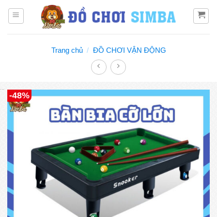
Bỏ
qua
nội
dung
Trang chủ
/
ĐỒ CHƠI VẬN ĐỘNG
Đồ chơi Simba
-48%