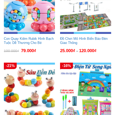
Con Quay Kiêm Rubik Hình Bạch
Đồ Chơi Mô Hình Biển Báo Đèn
Tuộc Dễ Thương Cho Bé
Giao Thông
Giá
Giá
79.000
₫
25.000
₫
120.000
₫
100.000
₫
–
gốc
hiện
là:
tại
100.000₫.
là:
79.000₫.
-21%
-16%