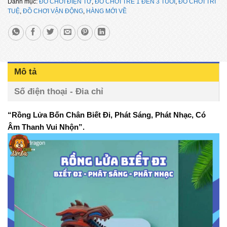
Danh mục:
ĐỒ CHƠI ĐIỆN TỬ
,
ĐỒ CHƠI TRẺ 1 ĐẾN 3 TUÔI
,
ĐỒ CHƠI TRÍ
TUỆ
,
ĐỒ CHƠI VẬN ĐỘNG
,
HÀNG MỚI VỀ
Mô tả
Số điện thoại - Đia chỉ
“Rồng Lửa Bốn Chân Biết Đi, Phát Sáng, Phát Nhạc, Có
Âm Thanh Vui Nhộn”.