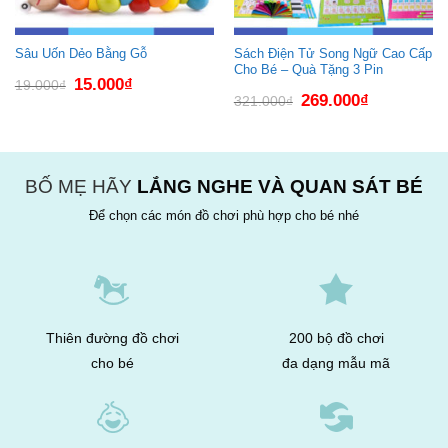
Sâu Uốn Dẻo Bằng Gỗ
Sách Điện Tử Song Ngữ Cao Cấp
Cho Bé – Quà Tặng 3 Pin
Giá
Giá
15.000
₫
19.000
₫
gốc
hiện
Giá
Giá
269.000
₫
321.000
₫
là:
tại
gốc
hiện
19.000₫.
là:
là:
tại
15.000₫.
321.000₫.
là:
269.000₫.
BỐ MẸ HÃY
LẮNG NGHE VÀ QUAN SÁT BÉ
Để chọn các món đồ chơi phù hợp cho bé nhé
Thiên đường đồ chơi
200 bộ đồ chơi
cho bé
đa dạng mẫu mã