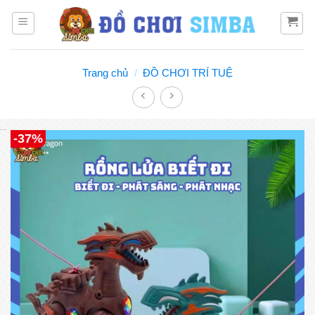
Bỏ
qua
nội
dung
Trang chủ
/
ĐỒ CHƠI TRÍ TUỆ
Đồ chơi Simba
-37%