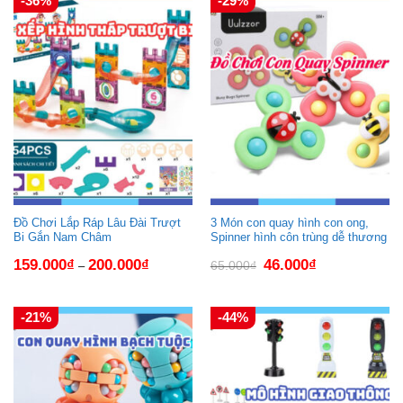
-36%
-29%
Đồ Chơi Lắp Ráp Lâu Đài Trượt
3 Món con quay hình con ong,
Bi Gắn Nam Châm
Spinner hình côn trùng dễ thương
Giá
Giá
159.000
₫
200.000
₫
46.000
₫
65.000
₫
–
gốc
hiện
là:
tại
65.000₫.
là:
46.000₫.
-21%
-44%