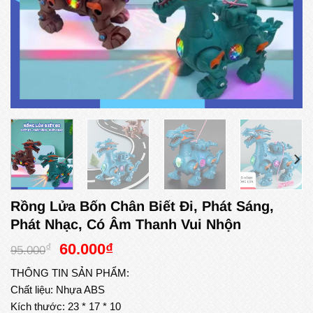
Rồng Lửa Bốn Chân Biết Đi, Phát Sáng,
Phát Nhạc, Có Âm Thanh Vui Nhộn
Giá
Giá
60.000
₫
₫
95.000
gốc
hiện
THÔNG TIN SẢN PHẨM:
là:
tại
Chất liệu: Nhựa ABS
95.000₫.
là:
Kích thước: 23 * 17 * 10
60.000₫.