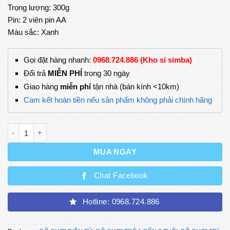
Trọng lượng: 300g
Pin: 2 viên pin AA
Màu sắc: Xanh
Gọi đặt hàng nhanh:
0968.724.886 (Kho sỉ simba)
Đổi trả
MIỄN PHÍ
trong 30 ngày
Giao hàng
miễn phí
tận nhà (bán kính <10km)
Cam kết hoàn tiền nếu sản phẩm không phải chính hãng
Rồng Lửa Bốn Chân Biết Đi, Phát Sáng, Phát Nhạc, Có Âm Tha
MUA NGAY
Chat Facebook
Hotline: 0968.724.886