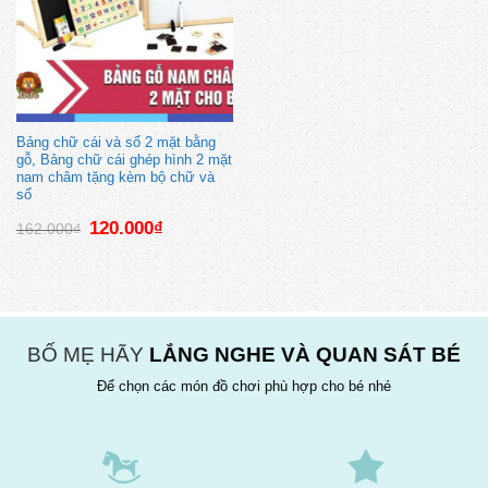
Bảng chữ cái và số 2 mặt bằng
gỗ, Bảng chữ cái ghép hình 2 mặt
nam châm tặng kèm bộ chữ và
số
Giá
Giá
120.000
₫
162.000
₫
gốc
hiện
là:
tại
162.000₫.
là:
120.000₫.
BỐ MẸ HÃY
LẮNG NGHE VÀ QUAN SÁT BÉ
Để chọn các món đồ chơi phù hợp cho bé nhé