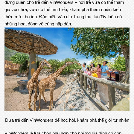
đừng quên cho trẻ đến VinWonders – nơi trẻ vừa có thể tham
gia vui chơi, vừa có thể tìm hiểu, khám phá thêm nhiều kiến
thức mới, bổ ích. Đặc biệt, vào dịp Trung thu, tại đây luôn có
những hoạt động vô cùng hấp dẫn.
Đưa trẻ đến VinWonders để học hỏi, khám phá thế giới tự nhiên
VinWonders là lựa chọn phù hợp cho những gia đình có con