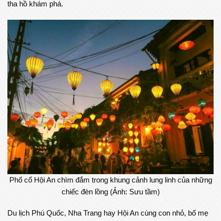
tha hồ khám phá.
Phố cổ Hội An chìm đắm trong khung cảnh lung linh của những
chiếc đèn lồng (Ảnh: Sưu tầm)
Du lịch Phú Quốc, Nha Trang hay Hội An cùng con nhỏ, bố mẹ