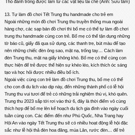
Thỏ đánh trống được làm từ các vật liệu tái chế (Ảnh: Sưu tầm)
13. Tự làm đồ chơi Tết Trung thu handmade cho trẻ em
Ngoài những món đồ chơi Trung thu truyền thống mua ngoài
hàng chợ, các sạp bán đồ chơi thì bố mẹ có thể tự làm đồ chơi
trung thu handmade cùng con trẻ. Bố mẹ có thể tận dụng những
tờ báo cũ, giấy đã qua sử dụng, các thanh tre, bút màu để tạo
nên những chiếc đèn ông sao, mặt nạ, trống tay… Cách làm
đèn Trung thu, mặt nạ giấy không khó. Bố mẹ có thể cùng con
thực hiện để trẻ được thể hiện sự khéo léo, kích thích óc sáng
tạo và học hỏi được nhiều điều bổ ích.
Ngoài việc cùng con trẻ làm đồ chơi Trung thu, bố mẹ có thể
cho con đi du lịch vào dịp này, đến những thành phố có lễ hội
Trung thu vui tươi để trẻ có những trải nghiệm thú vị, khó quên.
Trung thu 2023 sắp tới rơi vào thứ 6, đây là thời điểm vô cùng
thích hợp để bố mẹ lên kế hoạch du lịch gia đình vào ngày cuối
tuần cùng con. Các điểm đến như Phú Quốc, Nha Trang hay
Hội An vào ngày Tết Trung thu sẽ có nhiều hoạt động lễ hội đặc
sắc như lễ hội thả đèn hoa đăng, múa Lân, rước đèn… để trẻ