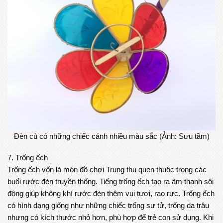
Đèn cù có những chiếc cánh nhiều màu sắc (Ảnh: Sưu tầm)
7. Trống ếch
Trống ếch vốn là món đồ chơi Trung thu quen thuộc trong các
buổi rước đèn truyền thống. Tiếng trống ếch tạo ra âm thanh sôi
động giúp không khí rước đèn thêm vui tươi, rạo rực. Trống ếch
có hình dạng giống như những chiếc trống sư tử, trống da trâu
nhưng có kích thước nhỏ hơn, phù hợp để trẻ con sử dụng. Khi