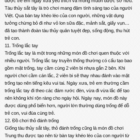
được trẻ em ngày xưa yêu thích và mong muốn được sở hữu.
Tàu thủy sắt tây là trò chơi mang đậm tính sáng tạo của người
Việt. Qua bàn tay khéo léo của con người, những vật dụng
tưởng chừng bỏ đi như vỏ lon sữa đặc, mảnh sắt, giấy vụn…
đã tạo thành đoàn tàu thủy quân tuyệt đẹp, sống động, thu hút
trẻ con.
11. Trống lắc tay
Trống lắc tay là một trong những món đồ chơi quen thuộc với
nhiều người. Trống lắc tay truyền thống thường có cấu tạo bao
gồm mặt trống, tay cầm cùng 2 viên bi nhựa gắn 2 bên. Khi
người chơi cầm cán lắc, 2 viên bi sẽ thay nhau đánh vào mặt
trống tạo nên tiếng kêu vui tai. Ngày xưa, trẻ em thường cầm
trống lắc tay đi theo các đám rước đèn, vừa đi vừa lắc để tạo
nên không khí rộn ràng cho ngày hội. Ngày nay, món đồ này
được dùng phổ biến hơn, người lớn thường dùng trống để dỗ
trẻ con, vui đùa cùng trẻ.
12. Đồ chơi thỏ đánh trống
Giống tàu thủy sắt tây, thỏ đánh trống cũng là món đồ chơi
Trung thu được tạo nên từ bàn tay khéo léo của con người từ