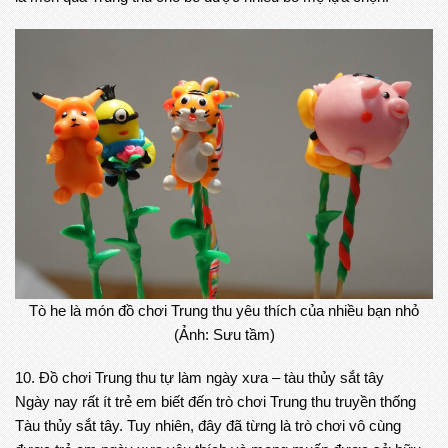
Tò he là món đồ chơi Trung thu yêu thích của nhiều bạn nhỏ
(Ảnh: Sưu tầm)
10. Đồ chơi Trung thu tự làm ngày xưa – tàu thủy sắt tây
Ngày nay rất ít trẻ em biết đến trò chơi Trung thu truyền thống
Tàu thủy sắt tây. Tuy nhiên, đây đã từng là trò chơi vô cùng