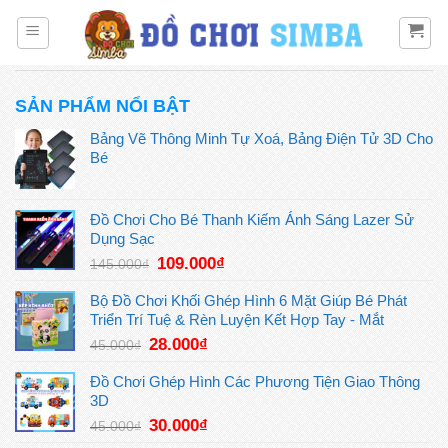
Bỏ
qua
nội
dung
SẢN PHẨM NỔI BẬT
Bảng Vẽ Thông Minh Tự Xoá, Bảng Điện Tử 3D Cho
Bé
Đồ Chơi Cho Bé Thanh Kiếm Ánh Sáng Lazer Sử
Dụng Sạc
Giá
Giá
109.000
₫
145.000
₫
gốc
hiện
là:
tại
Bộ Đồ Chơi Khối Ghép Hình 6 Mặt Giúp Bé Phát
145.000₫.
là:
Triển Trí Tuệ & Rèn Luyện Kết Hợp Tay - Mắt
109.000₫.
Giá
Giá
28.000
₫
45.000
₫
gốc
hiện
là:
tại
Đồ Chơi Ghép Hình Các Phương Tiện Giao Thông
45.000₫.
là:
3D
28.000₫.
Giá
Giá
30.000
₫
45.000
₫
gốc
hiện