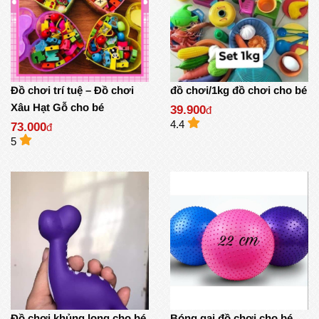
Đồ chơi trí tuệ – Đồ chơi
đồ chơi/1kg đồ chơi cho bé
Xâu Hạt Gỗ cho bé
39.900
đ
4.4
73.000
đ
5
Đồ chơi khủng long cho bé
Bóng gai đồ chơi cho bé