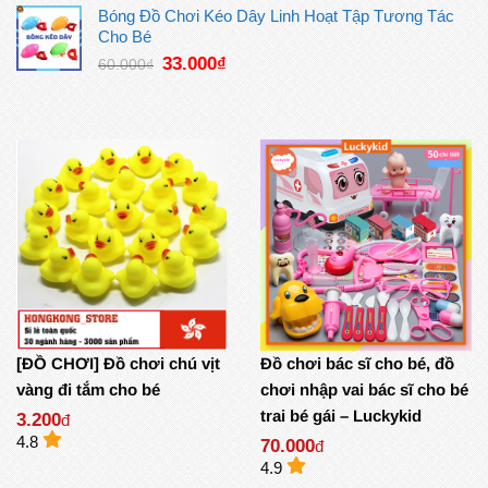
là:
tại
Bóng Đồ Chơi Kéo Dây Linh Hoạt Tập Tương Tác
45.000₫.
là:
Cho Bé
30.000₫.
Giá
Giá
33.000
₫
60.000
₫
gốc
hiện
là:
tại
60.000₫.
là:
33.000₫.
[ĐỒ CHƠI] Đồ chơi chú vịt
Đồ chơi bác sĩ cho bé, đồ
vàng đi tắm cho bé
chơi nhập vai bác sĩ cho bé
trai bé gái – Luckykid
3.200
đ
4.8
70.000
đ
4.9