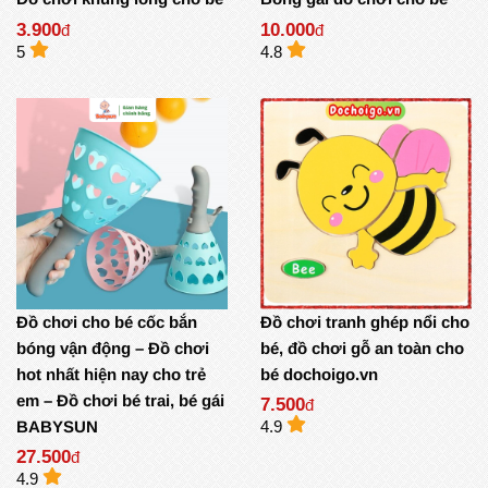
3.900
10.000
đ
đ
5
4.8
Đồ chơi cho bé cốc bắn
Đồ chơi tranh ghép nổi cho
bóng vận động – Đồ chơi
bé, đồ chơi gỗ an toàn cho
hot nhất hiện nay cho trẻ
bé dochoigo.vn
em – Đồ chơi bé trai, bé gái
7.500
đ
BABYSUN
4.9
27.500
đ
4.9