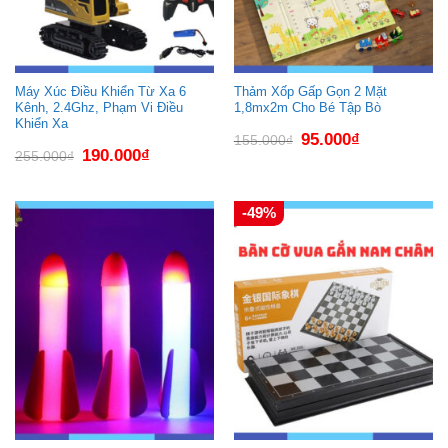
Máy Xúc Điều Khiển Từ Xa 6
Thảm Xốp Gấp Gọn 2 Mặt
Kênh, 2.4Ghz, Phạm Vi Điều
1,8mx2m Cho Bé Tập Bò
Khiển Xa
Giá
Giá
95.000
₫
155.000
₫
gốc
hiện
Giá
Giá
190.000
₫
255.000
₫
là:
tại
gốc
hiện
155.000₫.
là:
là:
tại
95.000₫.
255.000₫.
là:
190.000₫.
-49%