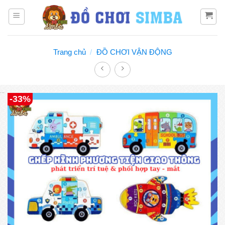
Bỏ
qua
nội
dung
Trang chủ
/
ĐỒ CHƠI VẬN ĐỘNG
Đồ chơi Simba
-33%