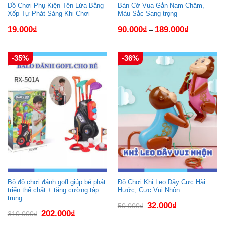
Đồ Chơi Phụ Kiện Tên Lửa Bằng
Bàn Cờ Vua Gắn Nam Châm,
Xốp Tự Phát Sáng Khi Chơi
Màu Sắc Sang trọng
19.000
₫
90.000
₫
189.000
₫
–
-35%
-36%
Bộ đồ chơi đánh gofl giúp bé phát
Đồ Chơi Khỉ Leo Dây Cực Hài
triển thể chất + tăng cường tập
Hước, Cực Vui Nhộn
trung
Giá
Giá
32.000
₫
50.000
₫
gốc
hiện
Giá
Giá
202.000
₫
310.000
₫
là:
tại
gốc
hiện
50.000₫.
là:
là:
tại