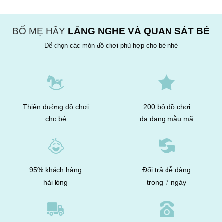
32.000₫.
310.000₫.
là:
202.000₫.
BỐ MẸ HÃY
LẮNG NGHE VÀ QUAN SÁT BÉ
Để chọn các món đồ chơi phù hợp cho bé nhé
Thiên đường đồ chơi
200 bộ đồ chơi
cho bé
đa dạng mẫu mã
95% khách hàng
Đổi trả dễ dàng
hài lòng
trong 7 ngày