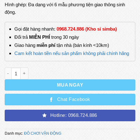
Hình ghép: Đa dạng với 6 mẫu phương tiện giao thông sinh
động.
Gọi đặt hàng nhanh:
0968.724.886 (Kho sỉ simba)
Đổi trả
MIỄN PHÍ
trong 30 ngày
Giao hàng
miễn phí
tận nhà (bán kính <10km)
Cam kết hoàn tiền nếu sản phẩm không phải chính hãng
Đồ Chơi Ghép Hình Các Phương Tiện Giao Thông 3D số lượng
MUA NGAY
Chat Facebook
Hotline: 0968.724.886
Danh mục:
ĐỒ CHƠI VẬN ĐỘNG