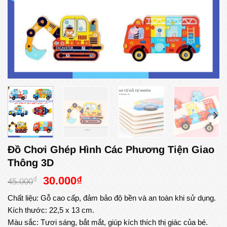
Đồ Chơi Ghép Hình Các Phương Tiện Giao
Thông 3D
Giá
Giá
30.000
₫
₫
45.000
gốc
hiện
Chất liệu: Gỗ cao cấp, đảm bảo độ bền và an toàn khi sử dụng.
là:
tại
Kích thước: 22,5 x 13 cm.
45.000₫.
là:
Màu sắc: Tươi sáng, bắt mắt, giúp kích thích thị giác của bé.
30.000₫.