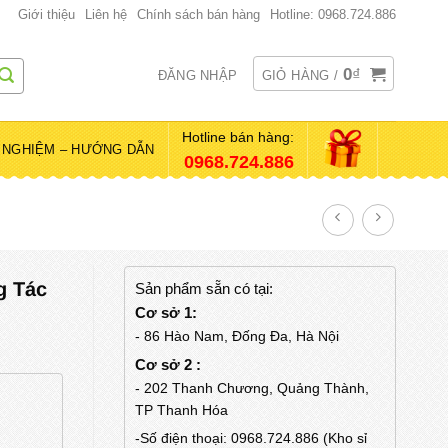
Giới thiệu
Liên hệ
Chính sách bán hàng
Hotline: 0968.724.886
0
₫
ĐĂNG NHẬP
GIỎ HÀNG /
Hotline bán hàng:
 NGHIỆM – HƯỚNG DẪN
0968.724.886
g Tác
Sản phẩm sẵn có tại:
Cơ sở 1:
- 86 Hào Nam, Đống Đa, Hà Nội
Cơ sở 2 :
- 202 Thanh Chương, Quảng Thành,
TP Thanh Hóa
-Số điện thoại: 0968.724.886 (Kho sỉ