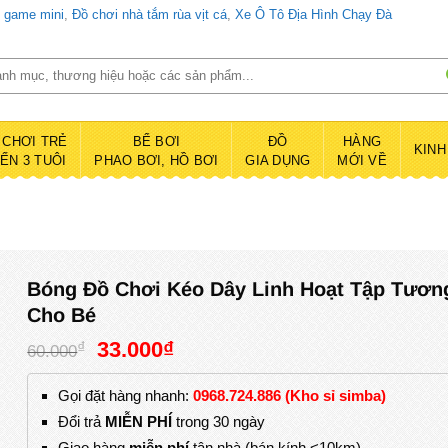
d game mini
,
Đồ chơi nhà tắm rùa vịt cá
,
Xe Ô Tô Địa Hình Chạy Đà
 CHƠI TRẺ
BỂ BƠI
ĐỒ
HÀNG
KINH
ĐẾN 3 TUÔI
PHAO BƠI, HỒ BƠI
GIA DỤNG
MỚI VỀ
Bóng Đồ Chơi Kéo Dây Linh Hoạt Tập Tươn
Cho Bé
Giá
Giá
33.000
₫
₫
60.000
gốc
hiện
là:
tại
Gọi đặt hàng nhanh:
0968.724.886 (Kho sỉ simba)
60.000₫.
là:
Đổi trả
MIỄN PHÍ
trong 30 ngày
33.000₫.
Giao hàng
miễn phí
tận nhà (bán kính <10km)