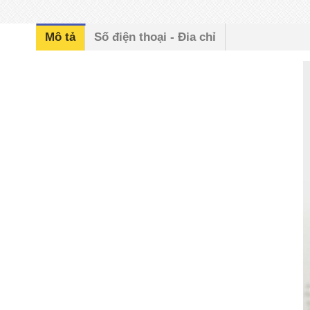
Mô tả
Số điện thoại - Đia chỉ