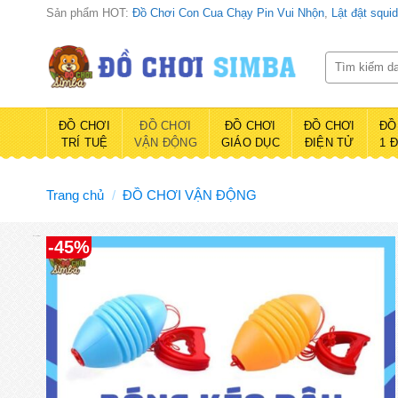
Bỏ
Sản phẩm HOT:
Đồ Chơi Con Cua Chạy Pin Vui Nhộn
,
Lật đật squi
qua
nội
Tìm
kiếm:
dung
ĐỒ CHƠI
ĐỒ CHƠI
ĐỒ CHƠI
ĐỒ CHƠI
ĐỒ
TRÍ TUỆ
VẬN ĐỘNG
GIÁO DỤC
ĐIỆN TỬ
1 
Trang chủ
/
ĐỒ CHƠI VẬN ĐỘNG
Đồ chơi Simba
-45%